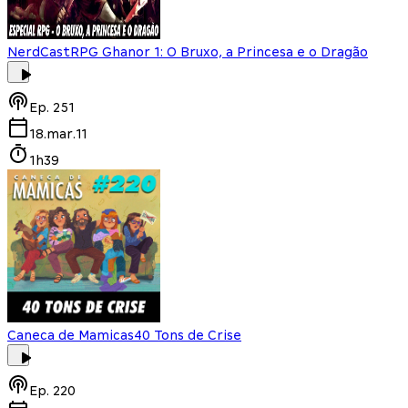
NerdCast
RPG Ghanor 1: O Bruxo, a Princesa e o Dragão
Ep.
251
18.mar.11
1h39
Caneca de Mamicas
40 Tons de Crise
Ep.
220