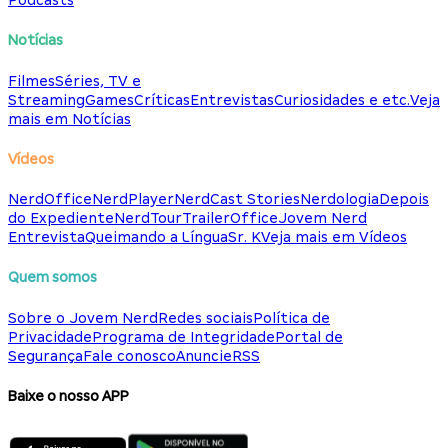
Podcasts
Notícias
Filmes
Séries, TV e
Streaming
Games
Críticas
Entrevistas
Curiosidades e etc.
Veja
mais em Notícias
Vídeos
NerdOffice
NerdPlayer
NerdCast Stories
Nerdologia
Depois
do Expediente
NerdTour
TrailerOffice
Jovem Nerd
Entrevista
Queimando a Língua
Sr. K
Veja mais em Vídeos
Quem somos
Sobre o Jovem Nerd
Redes sociais
Política de
Privacidade
Programa de Integridade
Portal de
Segurança
Fale conosco
Anuncie
RSS
Baixe o nosso APP