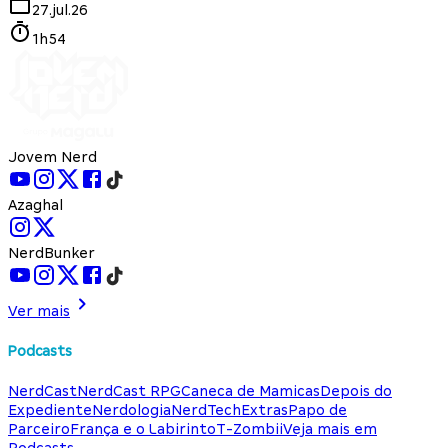
27.jul.26
1h54
Jovem Nerd
Azaghal
NerdBunker
Ver mais
Podcasts
NerdCast
NerdCast RPG
Caneca de Mamicas
Depois do
Expediente
Nerdologia
NerdTech
Extras
Papo de
Parceiro
França e o Labirinto
T-Zombii
Veja mais em