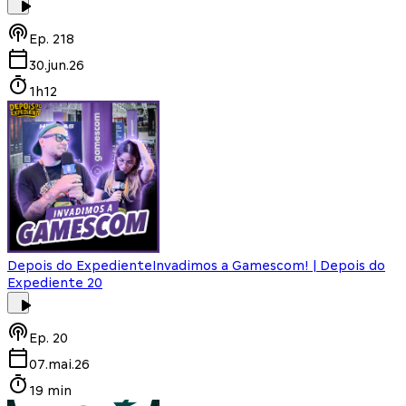
Ep.
218
30.jun.26
1h12
Depois do Expediente
Invadimos a Gamescom! | Depois do
Expediente 20
Ep.
20
07.mai.26
19 min