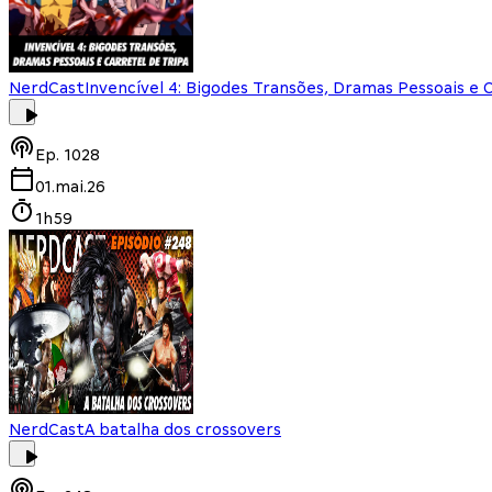
NerdCast
Invencível 4: Bigodes Transões, Dramas Pessoais e 
Ep.
1028
01.mai.26
1h59
NerdCast
A batalha dos crossovers