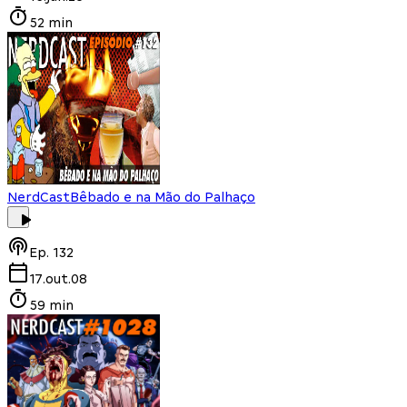
52 min
NerdCast
Bêbado e na Mão do Palhaço
Ep.
132
17.out.08
59 min