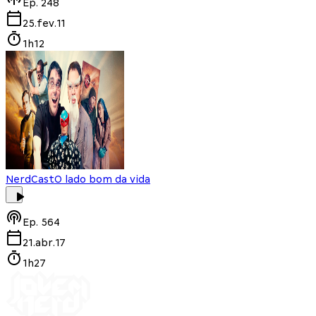
Ep.
248
25.fev.11
1h12
NerdCast
O lado bom da vida
Ep.
564
21.abr.17
1h27