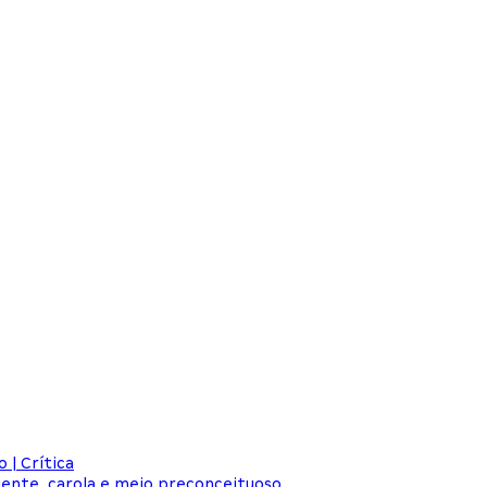
 | Crítica
iente, carola e meio preconceituoso