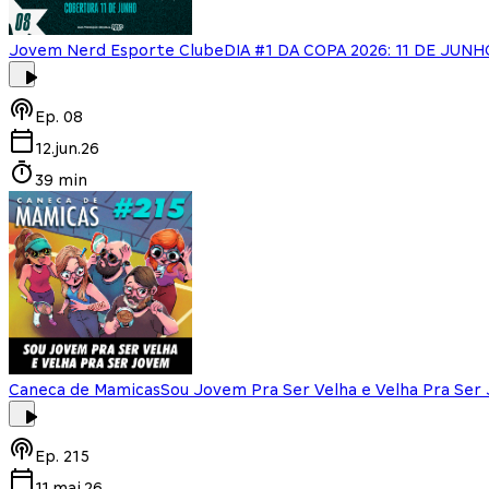
Jovem Nerd Esporte Clube
DIA #1 DA COPA 2026: 11 DE JUNH
Ep.
08
12.jun.26
39 min
Caneca de Mamicas
Sou Jovem Pra Ser Velha e Velha Pra Ser
Ep.
215
11.mai.26