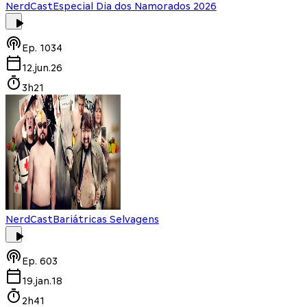
NerdCast
Especial Dia dos Namorados 2026
Ep.
1034
12.jun.26
3h21
NerdCast
Bariátricas Selvagens
Ep.
603
19.jan.18
2h41