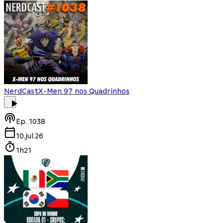
NerdCast
X-Men 97 nos Quadrinhos
Ep.
1038
10.jul.26
1h21