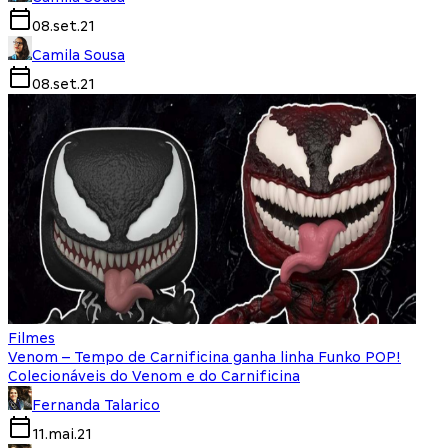
08.set.21
Camila Sousa
08.set.21
Filmes
Venom – Tempo de Carnificina ganha linha Funko POP!
Colecionáveis do Venom e do Carnificina
Fernanda Talarico
11.mai.21