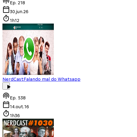
Ep.
218
30.jun.26
1h12
NerdCast
Falando mal do Whatsapp
Ep.
538
14.out.16
1h36