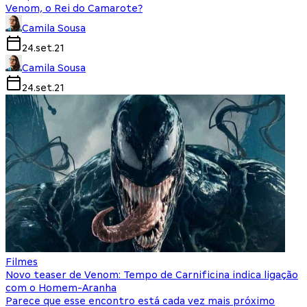
Venom, o Rei do Camarote?
Camila Sousa
24.set.21
Camila Sousa
24.set.21
Filmes
Novo teaser de Venom: Tempo de Carnificina indica ligação
com o Homem-Aranha
Parece que esse encontro está cada vez mais próximo