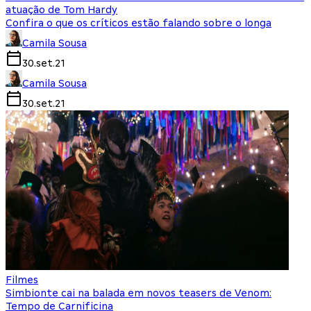
atuação de Tom Hardy
Confira o que os críticos estão falando sobre o longa
Camila Sousa
30.set.21
Camila Sousa
30.set.21
Filmes
Simbionte cai na balada em novos teasers de Venom:
Tempo de Carnificina