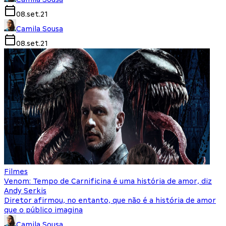
08.set.21
Camila Sousa
08.set.21
Filmes
Venom: Tempo de Carnificina é uma história de amor, diz
Andy Serkis
Diretor afirmou, no entanto, que não é a história de amor
que o público imagina
Camila Sousa