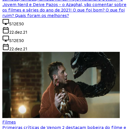
Jovem Nerd e Deive Pazos - o Azaghal, vão comentar sobre
os filmes e séries do ano de 2021! O que foi bom? O que foi
ruim? Quais foram os melhores?
S12E50
22.dez.21
S12E50
22.dez.21
Filmes
Primeiras críticas de Venom 2 destacam bobeira do filme e