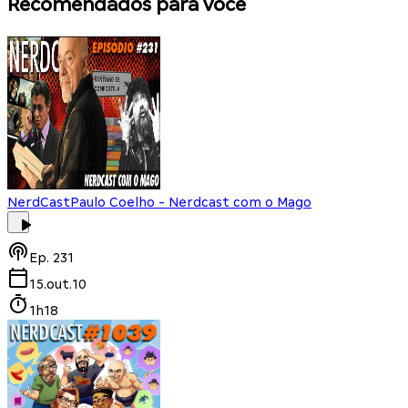
Recomendados para você
NerdCast
Paulo Coelho - Nerdcast com o Mago
Ep.
231
15.out.10
1h18