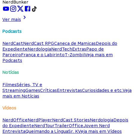
NerdBunker
Ver mais
Podcasts
NerdCast
NerdCast RPG
Caneca de Mamicas
Depois do
Expediente
Nerdologia
NerdTech
Extras
Papo de
Parceiro
França e o Labirinto
T-Zombii
Veja mais em
Podcasts
Notícias
Filmes
Séries, TV e
Streaming
Games
Críticas
Entrevistas
Curiosidades e etc.
Veja
mais em Notícias
Vídeos
NerdOffice
NerdPlayer
NerdCast Stories
Nerdologia
Depois
do Expediente
NerdTour
TrailerOffice
Jovem Nerd
Entrevista
Queimando a Língua
Sr. K
Veja mais em Vídeos