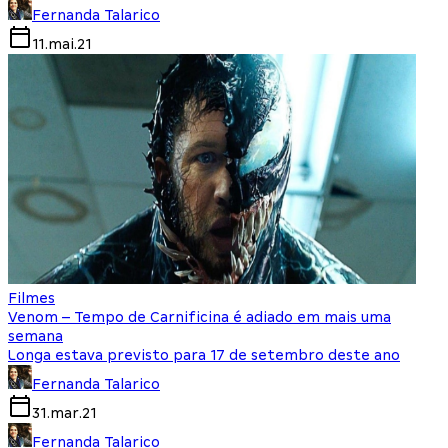
Fernanda Talarico
11.mai.21
Filmes
Venom – Tempo de Carnificina é adiado em mais uma
semana
Longa estava previsto para 17 de setembro deste ano
Fernanda Talarico
31.mar.21
Fernanda Talarico