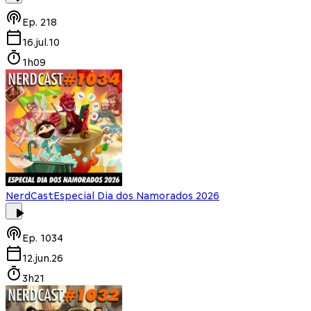
Ep.
218
16.jul.10
1h09
NerdCast
Especial Dia dos Namorados 2026
Ep.
1034
12.jun.26
3h21