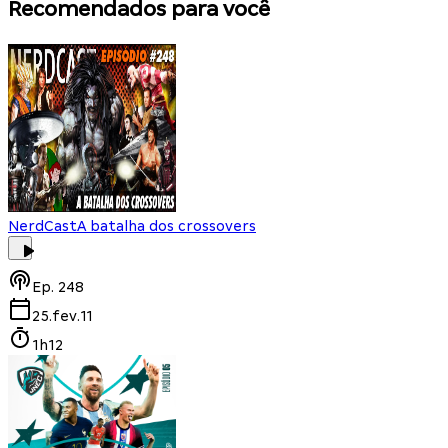
Recomendados para você
NerdCast
A batalha dos crossovers
Ep.
248
25.fev.11
1h12