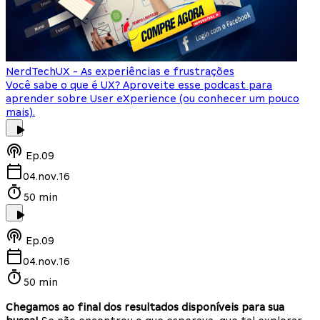
NerdTech
UX - As experiências e frustrações
Você sabe o que é UX? Aproveite esse podcast para
aprender sobre User eXperience (ou conhecer um pouco
mais).
Ep.
09
04.nov.16
50 min
Ep.
09
04.nov.16
50 min
Chegamos ao final dos resultados disponíveis para sua