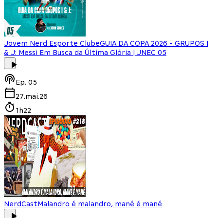
Jovem Nerd Esporte Clube
GUIA DA COPA 2026 - GRUPOS I
& J: Messi Em Busca da Última Glória | JNEC 05
Ep.
05
27.mai.26
1h22
NerdCast
Malandro é malandro, mané é mané