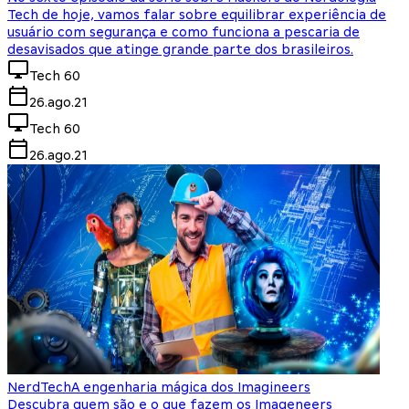
Tech de hoje, vamos falar sobre equilibrar experiência de
usuário com segurança e como funciona a pescaria de
desavisados que atinge grande parte dos brasileiros.
Tech 60
26.ago.21
Tech 60
26.ago.21
NerdTech
A engenharia mágica dos Imagineers
Descubra quem são e o que fazem os Imageneers