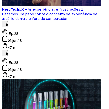
NerdTech
UX – As experiências e frustrações 2
Batemos um papo sobre o conceito de experiência de
usuário dentro e fora do computador.
Ep.
28
01.jun.18
47 min
Ep.
28
01.jun.18
47 min