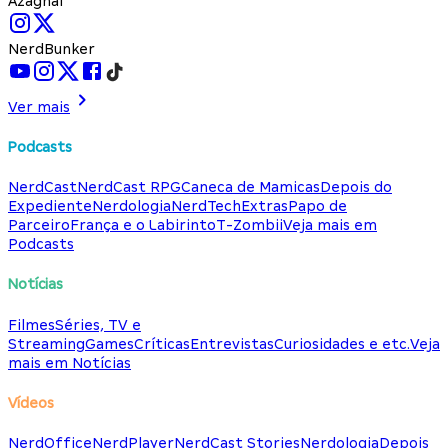
Azaghal
NerdBunker
Ver mais
Podcasts
NerdCast
NerdCast RPG
Caneca de Mamicas
Depois do
Expediente
Nerdologia
NerdTech
Extras
Papo de
Parceiro
França e o Labirinto
T-Zombii
Veja mais em
Podcasts
Notícias
Filmes
Séries, TV e
Streaming
Games
Críticas
Entrevistas
Curiosidades e etc.
Veja
mais em Notícias
Vídeos
NerdOffice
NerdPlayer
NerdCast Stories
Nerdologia
Depois