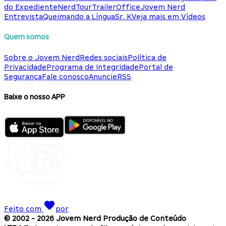
do Expediente
NerdTour
TrailerOffice
Jovem Nerd
Entrevista
Queimando a Língua
Sr. K
Veja mais em Vídeos
Quem somos
Sobre o Jovem Nerd
Redes sociais
Política de
Privacidade
Programa de Integridade
Portal de
Segurança
Fale conosco
Anuncie
RSS
Baixe o nosso APP
Feito com
por
© 2002 -
2026
Jovem Nerd Produção de Conteúdo