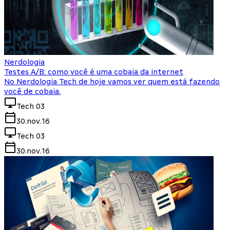
Nerdologia
Testes A/B: como você é uma cobaia da internet
No Nerdologia Tech de hoje vamos ver quem está fazendo
você de cobaia.
Tech 03
30.nov.16
Tech 03
30.nov.16