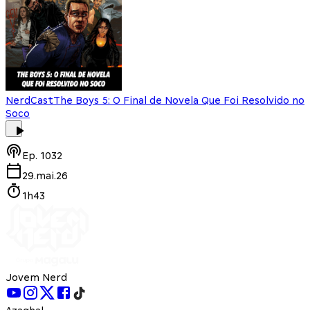
NerdCast
The Boys 5: O Final de Novela Que Foi Resolvido no
Soco
Ep.
1032
29.mai.26
1h43
Jovem Nerd