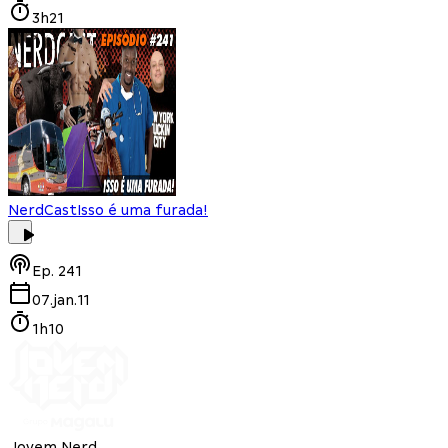
3h21
NerdCast
Isso é uma furada!
Ep.
241
07.jan.11
1h10
Jovem Nerd