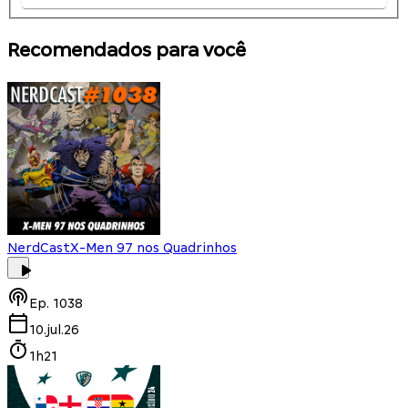
Recomendados para você
NerdCast
X-Men 97 nos Quadrinhos
Ep.
1038
10.jul.26
1h21