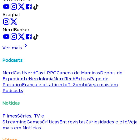
Azaghal
NerdBunker
Ver mais
Podcasts
NerdCast
NerdCast RPG
Caneca de Mamicas
Depois do
Expediente
Nerdologia
NerdTech
Extras
Papo de
Parceiro
França e o Labirinto
T-Zombii
Veja mais em
Podcasts
Notícias
Filmes
Séries, TV e
Streaming
Games
Críticas
Entrevistas
Curiosidades e etc.
Veja
mais em Notícias