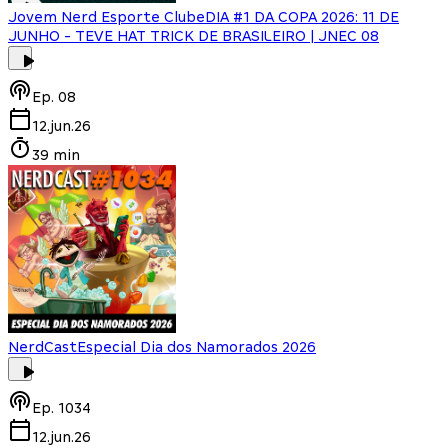
Jovem Nerd Esporte Clube
DIA #1 DA COPA 2026: 11 DE
JUNHO - TEVE HAT TRICK DE BRASILEIRO | JNEC 08
Ep.
08
12.jun.26
39 min
NerdCast
Especial Dia dos Namorados 2026
Ep.
1034
12.jun.26