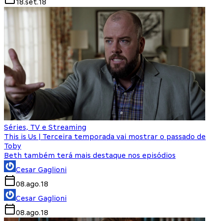
18.set.18
Séries, TV e Streaming
This is Us | Terceira temporada vai mostrar o passado de
Toby
Beth também terá mais destaque nos episódios
Cesar Gaglioni
08.ago.18
Cesar Gaglioni
08.ago.18