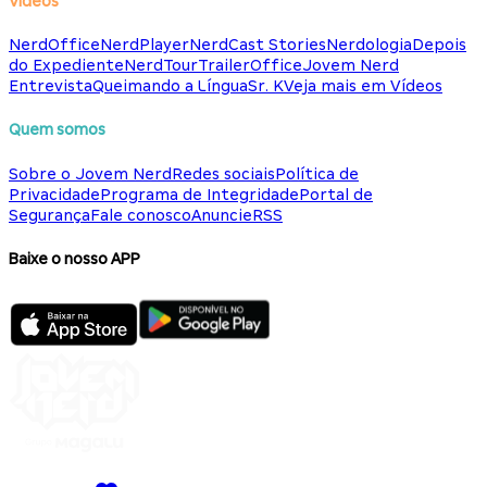
Vídeos
NerdOffice
NerdPlayer
NerdCast Stories
Nerdologia
Depois
do Expediente
NerdTour
TrailerOffice
Jovem Nerd
Entrevista
Queimando a Língua
Sr. K
Veja mais em Vídeos
Quem somos
Sobre o Jovem Nerd
Redes sociais
Política de
Privacidade
Programa de Integridade
Portal de
Segurança
Fale conosco
Anuncie
RSS
Baixe o nosso APP