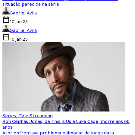
situação parecida na série
Gabriel Avila
10.jan.25
Gabriel Avila
10.jan.25
Séries, TV e Streaming
Ron Cephas Jones, de This is Us e Luke Cage, morre aos 66
anos
Ator enfrentava problema pulmonar de longa data