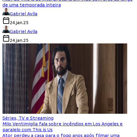
de uma temporada inteira
Gabriel Avila
24.jan.25
Gabriel Avila
24.jan.25
Séries, TV e Streaming
Milo Ventimiglia fala sobre incêndios em Los Angeles e
paralelo com This is Us
Ator perdeu a casa para o fogo anos após filmar uma