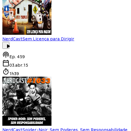
NerdCast
Sem Licença para Dirigir
Ep.
459
03.abr.15
1h39
NerdCast
Spider-Noir: Sem Poderes, Sem Responsabilidade