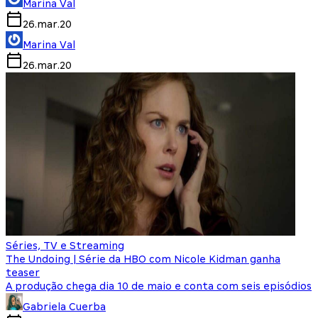
Marina Val
26.mar.20
Marina Val
26.mar.20
Séries, TV e Streaming
The Undoing | Série da HBO com Nicole Kidman ganha
teaser
A produção chega dia 10 de maio e conta com seis episódios
Gabriela Cuerba