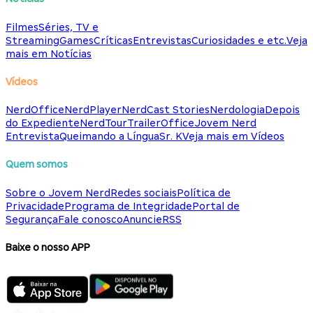
Filmes
Séries, TV e
Streaming
Games
Críticas
Entrevistas
Curiosidades e etc.
Veja
mais em Notícias
Vídeos
NerdOffice
NerdPlayer
NerdCast Stories
Nerdologia
Depois
do Expediente
NerdTour
TrailerOffice
Jovem Nerd
Entrevista
Queimando a Língua
Sr. K
Veja mais em Vídeos
Quem somos
Sobre o Jovem Nerd
Redes sociais
Política de
Privacidade
Programa de Integridade
Portal de
Segurança
Fale conosco
Anuncie
RSS
Baixe o nosso APP