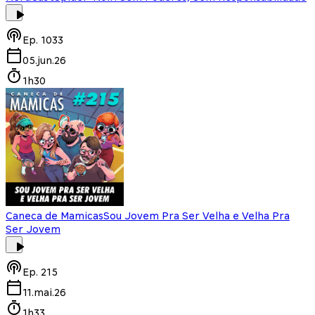
Ep.
1033
05.jun.26
1h30
Caneca de Mamicas
Sou Jovem Pra Ser Velha e Velha Pra
Ser Jovem
Ep.
215
11.mai.26
1h33