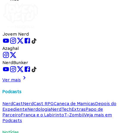
Jovem Nerd
Azaghal
NerdBunker
Ver mais
Podcasts
NerdCast
NerdCast RPG
Caneca de Mamicas
Depois do
Expediente
Nerdologia
NerdTech
Extras
Papo de
Parceiro
França e o Labirinto
T-Zombii
Veja mais em
Podcasts
Notícias