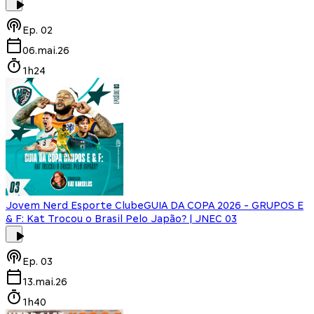
Ep.
02
06.mai.26
1h24
Jovem Nerd Esporte Clube
GUIA DA COPA 2026 - GRUPOS E
& F: Kat Trocou o Brasil Pelo Japão? | JNEC 03
Ep.
03
13.mai.26
1h40