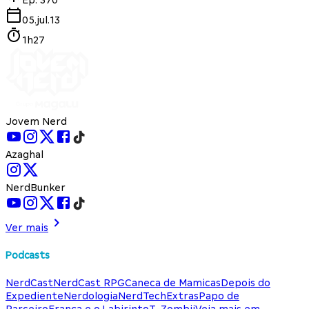
05.jul.13
1h27
Jovem Nerd
Azaghal
NerdBunker
Ver mais
Podcasts
NerdCast
NerdCast RPG
Caneca de Mamicas
Depois do
Expediente
Nerdologia
NerdTech
Extras
Papo de