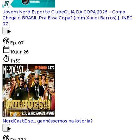
Jovem Nerd Esporte Clube
GUIA DA COPA 2026 - Como
Chega o BRASIL Pra Essa Copa? (com Xandi Barros) | JNEC
07
Ep.
07
10.jun.26
1h59
NerdCast
E se... ganhássemos na loteria?
Ep.
370