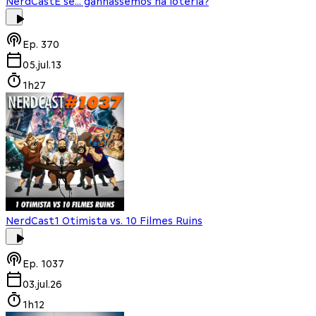
NerdCast
E se... ganhássemos na loteria?
Ep.
370
05.jul.13
1h27
NerdCast
1 Otimista vs. 10 Filmes Ruins
Ep.
1037
03.jul.26
1h12