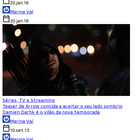
20.jan.16
Marina Val
20.jan.16
Séries, TV e Streaming
Teaser de Arrow convida a aceitar o seu lado sombrio
Damien Darhk é o vilão da nova temporada
Marina Val
10.set.15
Marina Val