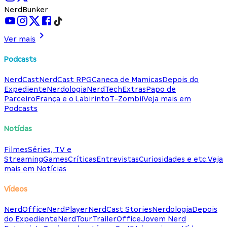
NerdBunker
Ver mais
Podcasts
NerdCast
NerdCast RPG
Caneca de Mamicas
Depois do
Expediente
Nerdologia
NerdTech
Extras
Papo de
Parceiro
França e o Labirinto
T-Zombii
Veja mais em
Podcasts
Notícias
Filmes
Séries, TV e
Streaming
Games
Críticas
Entrevistas
Curiosidades e etc.
Veja
mais em Notícias
Vídeos
NerdOffice
NerdPlayer
NerdCast Stories
Nerdologia
Depois
do Expediente
NerdTour
TrailerOffice
Jovem Nerd