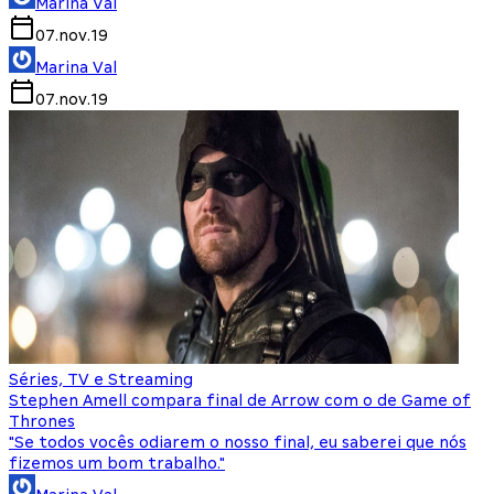
Marina Val
07.nov.19
Marina Val
07.nov.19
Séries, TV e Streaming
Stephen Amell compara final de Arrow com o de Game of
Thrones
"Se todos vocês odiarem o nosso final, eu saberei que nós
fizemos um bom trabalho."