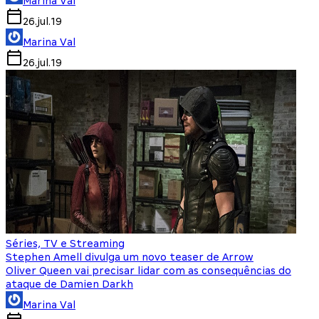
Marina Val
26.jul.19
Marina Val
26.jul.19
Séries, TV e Streaming
Stephen Amell divulga um novo teaser de Arrow
Oliver Queen vai precisar lidar com as consequências do
ataque de Damien Darkh
Marina Val