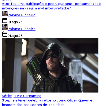
Ator fez uma publicação e pediu que seus "pensamentos e
intenções não sejam mal interpretados"
Paloma Pinheiro
01.ago.23
Paloma Pinheiro
01.ago.23
Séries, TV e Streaming
Stephen Amell celebra retorno como Oliver Queen em
imagem dos bastidores de The Flash