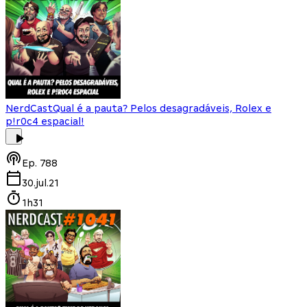
NerdCast
Qual é a pauta? Pelos desagradáveis, Rolex e
p!r0c4 espacial!
Ep.
788
30.jul.21
1h31