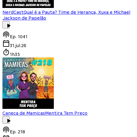
NerdCast
Qual é a Pauta? Time de Herança, Xuxa e Michael
Jackson de Papelão
Ep.
1041
31.jul.26
1h35
Caneca de Mamicas
Mentira Tem Preço
Ep.
218