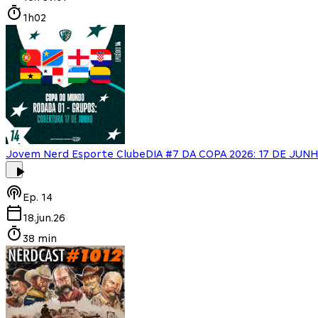
1h02
Jovem Nerd Esporte Clube
DIA #7 DA COPA 2026: 17 DE JU
Ep.
14
18.jun.26
38 min