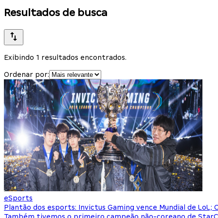
Resultados de busca
Exibindo 1 resultados encontrados.
Ordenar por:
eSports
Plantão dos esports: Invictus Gaming vence Mundial de LoL;
Também tivemos o primeiro campeão não-coreano de StarCr