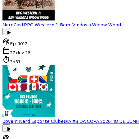
NerdCast
RPG Western 1: Bem-Vindos a Widow Wood
Ep.
1012
27.dez.25
2h51
Jovem Nerd Esporte Clube
DIA #8 DA COPA 2026: 18 DE JU