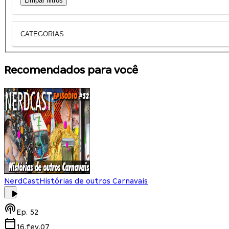
Limpar filtros
CATEGORIAS
Recomendados para você
NerdCast
Histórias de outros Carnavais
Ep.
52
16.fev.07