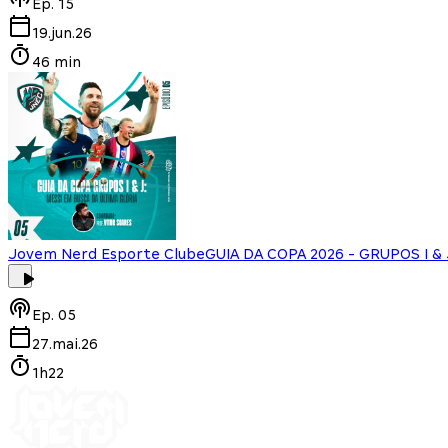
Ep.
15
19.jun.26
46 min
Jovem Nerd Esporte Clube
GUIA DA COPA 2026 - GRUPOS I & J
Ep.
05
27.mai.26
1h22