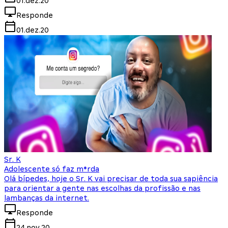
01.dez.20
Responde
01.dez.20
Sr. K
Adolescente só faz m*rda
Olá bípedes, hoje o Sr. K vai precisar de toda sua sapiência
para orientar a gente nas escolhas da profissão e nas
lambanças da internet.
Responde
24.nov.20