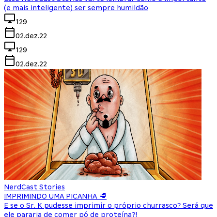
(e mais inteligente) ser sempre humildão
129
02.dez.22
129
02.dez.22
NerdCast Stories
IMPRIMINDO UMA PICANHA 🥩
E se o Sr. K pudesse imprimir o próprio churrasco? Será que
ele pararia de comer pó de proteína?!