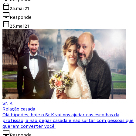
25.mai.21
Responde
25.mai.21
Sr. K
Relação casada
Olá bípedes, hoje o Sr.K vai nos ajudar nas escolhas da
profissão, a não pegar casada e não surtar com pessoas que
querem converter você.
Responde