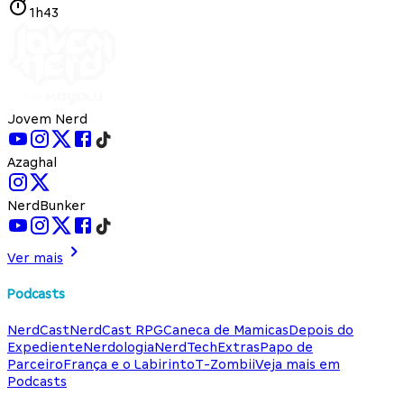
1h43
Jovem Nerd
Azaghal
NerdBunker
Ver mais
Podcasts
NerdCast
NerdCast RPG
Caneca de Mamicas
Depois do
Expediente
Nerdologia
NerdTech
Extras
Papo de
Parceiro
França e o Labirinto
T-Zombii
Veja mais em
Podcasts