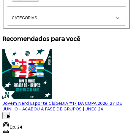
CATEGORIAS
Recomendados para você
Jovem Nerd Esporte Clube
DIA #17 DA COPA 2026: 27 DE
JUNHO - ACABOU A FASE DE GRUPOS | JNEC 24
Ep.
24