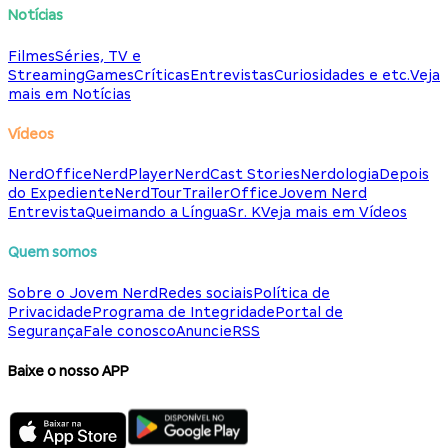
Notícias
Filmes
Séries, TV e
Streaming
Games
Críticas
Entrevistas
Curiosidades e etc.
Veja
mais em Notícias
Vídeos
NerdOffice
NerdPlayer
NerdCast Stories
Nerdologia
Depois
do Expediente
NerdTour
TrailerOffice
Jovem Nerd
Entrevista
Queimando a Língua
Sr. K
Veja mais em Vídeos
Quem somos
Sobre o Jovem Nerd
Redes sociais
Política de
Privacidade
Programa de Integridade
Portal de
Segurança
Fale conosco
Anuncie
RSS
Baixe o nosso APP