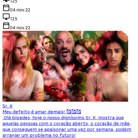
125
04.nov.22
125
04.nov.22
Sr. K
Meu defeito é amar demais! 🥰🥰🥰
Olá bípedes, hoje o nosso digníssimo Sr. K, mostra que
aquelas pessoas com o coração aberto, o coração de mãe,
que conseguem se apaixonar uma vez por semana, podem
arranjar um problema no futuro!