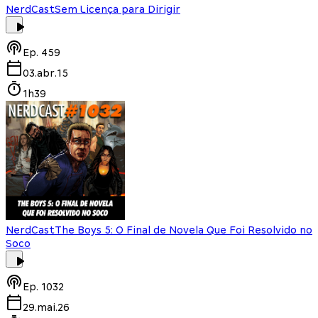
NerdCast
Sem Licença para Dirigir
Ep.
459
03.abr.15
1h39
NerdCast
The Boys 5: O Final de Novela Que Foi Resolvido no
Soco
Ep.
1032
29.mai.26