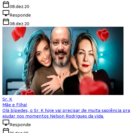
08.dez.20
Responde
08.dez.20
Sr. K
Mãe e filha!
Olá bípedes, o Sr. K hoje vai precisar de muita sapiência pra
ajudar nos momentos Nelson Rodrigues da vida.
Responde