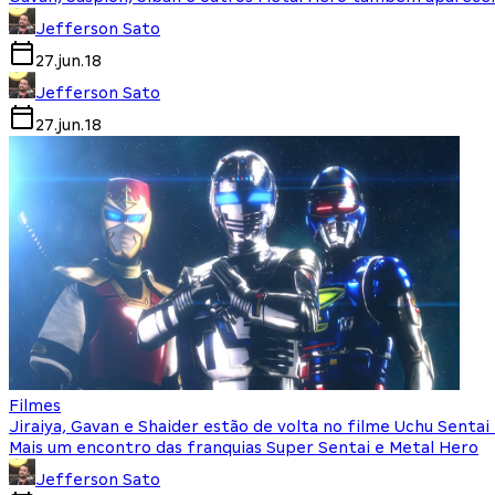
Jefferson Sato
27.jun.18
Jefferson Sato
27.jun.18
Filmes
Jiraiya, Gavan e Shaider estão de volta no filme Uchu Senta
Mais um encontro das franquias Super Sentai e Metal Hero
Jefferson Sato