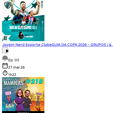
Jovem Nerd Esporte Clube
GUIA DA COPA 2026 - GRUPOS I & J
Ep.
05
27.mai.26
1h22