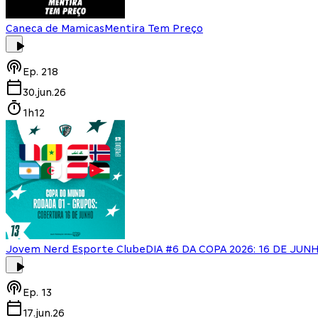
Caneca de Mamicas
Mentira Tem Preço
Ep.
218
30.jun.26
1h12
Jovem Nerd Esporte Clube
DIA #6 DA COPA 2026: 16 DE JUN
Ep.
13
17.jun.26