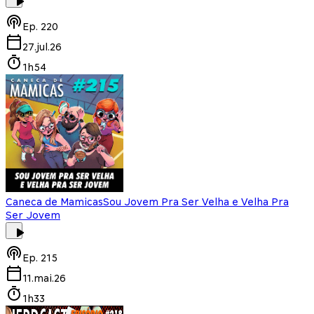
Ep.
220
27.jul.26
1h54
Caneca de Mamicas
Sou Jovem Pra Ser Velha e Velha Pra
Ser Jovem
Ep.
215
11.mai.26
1h33