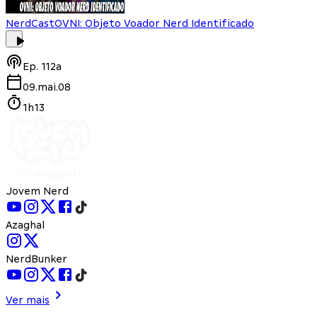
NerdCast
OVNI: Objeto Voador Nerd Identificado
Ep.
112a
09.mai.08
1h13
Jovem Nerd
Azaghal
NerdBunker
Ver mais