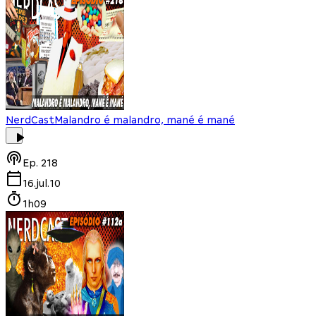
NerdCast
Malandro é malandro, mané é mané
Ep.
218
16.jul.10
1h09