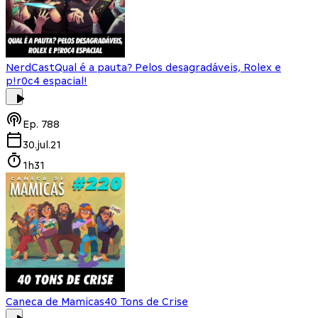
NerdCast
Qual é a pauta? Pelos desagradáveis, Rolex e
p!r0c4 espacial!
Ep.
788
30.jul.21
1h31
Caneca de Mamicas
40 Tons de Crise