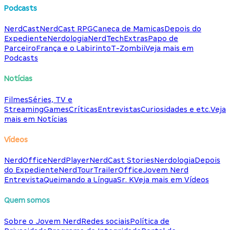
Podcasts
NerdCast
NerdCast RPG
Caneca de Mamicas
Depois do
Expediente
Nerdologia
NerdTech
Extras
Papo de
Parceiro
França e o Labirinto
T-Zombii
Veja mais em
Podcasts
Notícias
Filmes
Séries, TV e
Streaming
Games
Críticas
Entrevistas
Curiosidades e etc.
Veja
mais em Notícias
Vídeos
NerdOffice
NerdPlayer
NerdCast Stories
Nerdologia
Depois
do Expediente
NerdTour
TrailerOffice
Jovem Nerd
Entrevista
Queimando a Língua
Sr. K
Veja mais em Vídeos
Quem somos
Sobre o Jovem Nerd
Redes sociais
Política de