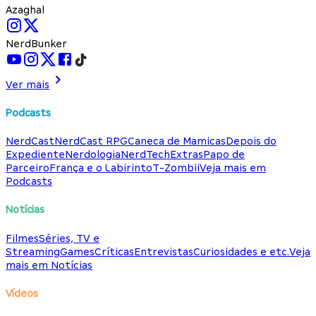
Azaghal
NerdBunker
Ver mais
Podcasts
NerdCast
NerdCast RPG
Caneca de Mamicas
Depois do
Expediente
Nerdologia
NerdTech
Extras
Papo de
Parceiro
França e o Labirinto
T-Zombii
Veja mais em
Podcasts
Notícias
Filmes
Séries, TV e
Streaming
Games
Críticas
Entrevistas
Curiosidades e etc.
Veja
mais em Notícias
Vídeos