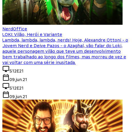
NerdOffice
LOKI: Vilão, Herói e Variante
Lambda, lambda, lambda, nerds! Hoje, Alexandre Ottoni - o
Jovem Nerd e Deive Pazos - o Azaghal, vão falar do Loki,
aquele personagem vilão que teve um desenvolvimento
bem trabalhado ao longo dos filmes, mas morreu de vez e
vai voltar com uma série inusitada.
S12E21
09.jun.21
S12E21
09.jun.21