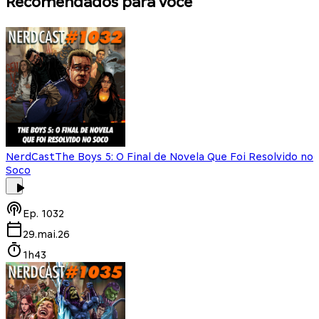
Recomendados para você
NerdCast
The Boys 5: O Final de Novela Que Foi Resolvido no
Soco
Ep.
1032
29.mai.26
1h43