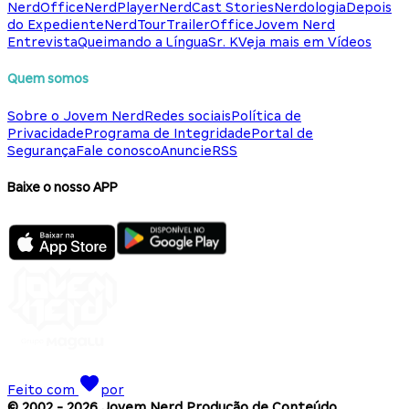
NerdOffice
NerdPlayer
NerdCast Stories
Nerdologia
Depois
do Expediente
NerdTour
TrailerOffice
Jovem Nerd
Entrevista
Queimando a Língua
Sr. K
Veja mais em Vídeos
Quem somos
Sobre o Jovem Nerd
Redes sociais
Política de
Privacidade
Programa de Integridade
Portal de
Segurança
Fale conosco
Anuncie
RSS
Baixe o nosso APP
Feito com
por
© 2002 -
2026
Jovem Nerd Produção de Conteúdo