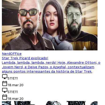
NerdOffice
Star Trek Picard explicado!
Lambda, lambda, lambda, nerds! Hoje, Alexandre Ottoni, o
Jovem Nerd, e Deive Pazos, o Azaghal, contextualizam
alguns pontos interessantes da história de Star Trek.
S11E11
18.mar.20
S11E11
18.mar.20