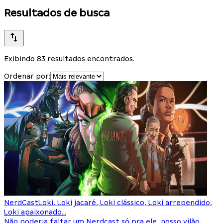
Resultados de busca
Exibindo 83 resultados encontrados.
Ordenar por:
NerdCast
Loki, Loki jacaré, Loki clássico, Loki arrependido,
Loki apaixonado...
Não poderia faltar um Nerdcast só pra ele, nosso vilão