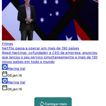
Filmes
Netflix passa a operar em mais de 190 países
Reed Hastings, cofundador e CEO da empresa, anunciou
que lançou o seu serviço simultaneamente a mais de 130
novos países em todo o mundo
Marina Val
06.jan.16
Marina Val
06.jan.16
Carregar mais