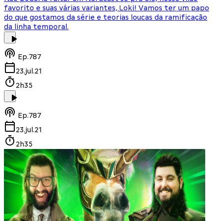
favorito e suas várias variantes, Loki! Vamos ter um papo
do que gostamos da série e teorias loucas da ramificação
da linha temporal.
Ep.
787
23.jul.21
2h35
Ep.
787
23.jul.21
2h35