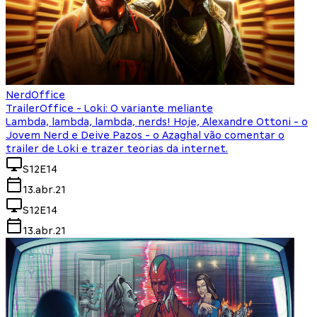
NerdOffice
TrailerOffice - Loki: O variante meliante
Lambda, lambda, lambda, nerds! Hoje, Alexandre Ottoni - o
Jovem Nerd e Deive Pazos - o Azaghal vão comentar o
trailer de Loki e trazer teorias da internet.
S12E14
13.abr.21
S12E14
13.abr.21