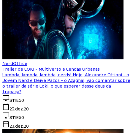
NerdOffice
Trailer de LOKI - Multiverso e Lendas Urbanas
Lambda, lambda, lambda, nerds! Hoje, Alexandre Ottoni - o
Jovem Nerd e Deive Pazos - o Azaghal, vão comentar sobre
o trailer da série Loki, o que esperar desse deus da
trapaça?
S11E50
23.dez.20
S11E50
23.dez.20