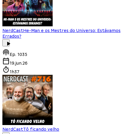
NerdCast
He-Man e os Mestres do Universo: Estávamos
Errados?
Ep.
1035
19.jun.26
1h37
NerdCast
Tô ficando velho