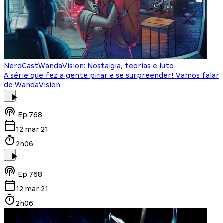
NerdCast
WandaVision: Nostalgia, teorias e luto
A série que fez a gente pirar e se surpreender! Vamos falar
de WandaVision.
Ep.
768
12.mar.21
2h06
Ep.
768
12.mar.21
2h06