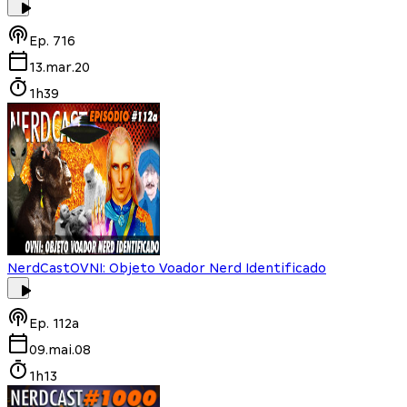
Ep.
716
13.mar.20
1h39
NerdCast
OVNI: Objeto Voador Nerd Identificado
Ep.
112a
09.mai.08
1h13