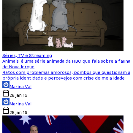
Séries, TV e Streaming
Animals. é uma série animada da HBO que fala sobre a fauna
de Nova Iorque
Ratos com problemas amorosos, pombos que questionam a
própria identidade e percevejos com crise de meia idade
Marina Val
28.jan.16
Marina Val
28.jan.16