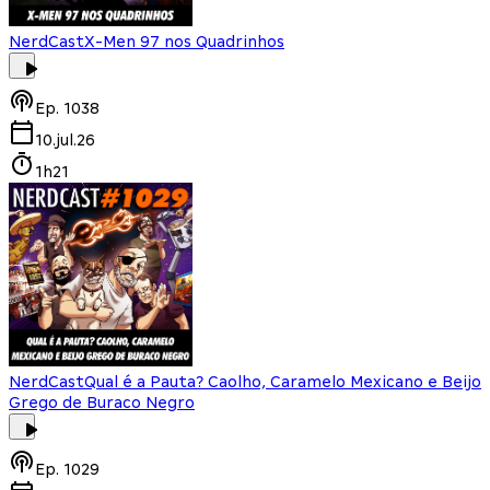
NerdCast
X-Men 97 nos Quadrinhos
Ep.
1038
10.jul.26
1h21
NerdCast
Qual é a Pauta? Caolho, Caramelo Mexicano e Beijo
Grego de Buraco Negro
Ep.
1029