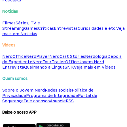
Podcasts
Notícias
Filmes
Séries, TV e
Streaming
Games
Críticas
Entrevistas
Curiosidades e etc.
Veja
mais em Notícias
Vídeos
NerdOffice
NerdPlayer
NerdCast Stories
Nerdologia
Depois
do Expediente
NerdTour
TrailerOffice
Jovem Nerd
Entrevista
Queimando a Língua
Sr. K
Veja mais em Vídeos
Quem somos
Sobre o Jovem Nerd
Redes sociais
Política de
Privacidade
Programa de Integridade
Portal de
Segurança
Fale conosco
Anuncie
RSS
Baixe o nosso APP