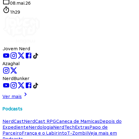
08.mai.26
1h29
Jovem Nerd
Azaghal
NerdBunker
Ver mais
Podcasts
NerdCast
NerdCast RPG
Caneca de Mamicas
Depois do
Expediente
Nerdologia
NerdTech
Extras
Papo de
Parceiro
França e o Labirinto
T-Zombii
Veja mais em