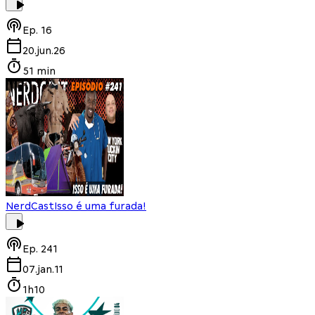
Ep.
16
20.jun.26
51 min
NerdCast
Isso é uma furada!
Ep.
241
07.jan.11
1h10