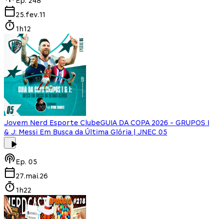
Ep.
248
25.fev.11
1h12
Jovem Nerd Esporte Clube
GUIA DA COPA 2026 - GRUPOS I
& J: Messi Em Busca da Última Glória | JNEC 05
Ep.
05
27.mai.26
1h22