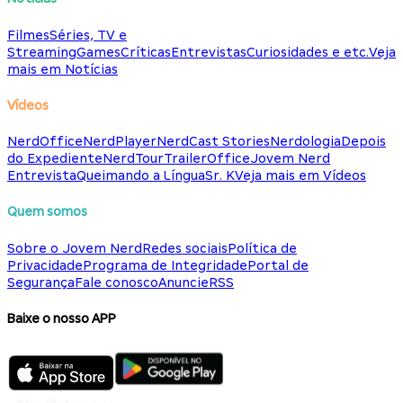
Filmes
Séries, TV e
Streaming
Games
Críticas
Entrevistas
Curiosidades e etc.
Veja
mais em Notícias
Vídeos
NerdOffice
NerdPlayer
NerdCast Stories
Nerdologia
Depois
do Expediente
NerdTour
TrailerOffice
Jovem Nerd
Entrevista
Queimando a Língua
Sr. K
Veja mais em Vídeos
Quem somos
Sobre o Jovem Nerd
Redes sociais
Política de
Privacidade
Programa de Integridade
Portal de
Segurança
Fale conosco
Anuncie
RSS
Baixe o nosso APP