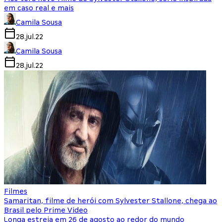
em caso real e mais
Camila Sousa
28.jul.22
Camila Sousa
28.jul.22
Filmes
Samaritan, filme de herói com Sylvester Stallone, chega ao
Brasil pelo Prime Video
Longa estreia em 26 de agosto ao redor do mundo