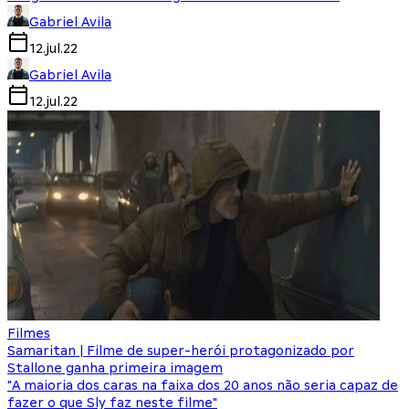
Gabriel Avila
12.jul.22
Gabriel Avila
12.jul.22
Filmes
Samaritan | Filme de super-herói protagonizado por
Stallone ganha primeira imagem
"A maioria dos caras na faixa dos 20 anos não seria capaz de
fazer o que Sly faz neste filme"