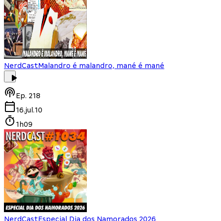
NerdCast
Malandro é malandro, mané é mané
Ep.
218
16.jul.10
1h09
NerdCast
Especial Dia dos Namorados 2026