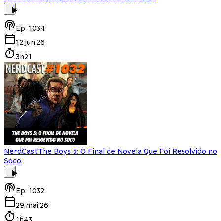
Ep.
1034
12.jun.26
3h21
NerdCast
The Boys 5: O Final de Novela Que Foi Resolvido no
Soco
Ep.
1032
29.mai.26
1h43