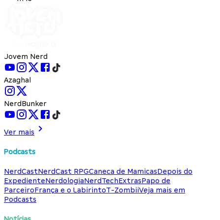
Jovem Nerd
Azaghal
NerdBunker
Ver mais
Podcasts
NerdCast
NerdCast RPG
Caneca de Mamicas
Depois do
Expediente
Nerdologia
NerdTech
Extras
Papo de
Parceiro
França e o Labirinto
T-Zombii
Veja mais em
Podcasts
Notícias