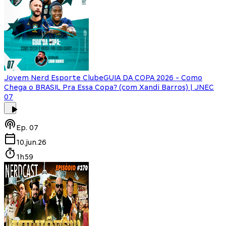
Jovem Nerd Esporte Clube
GUIA DA COPA 2026 - Como
Chega o BRASIL Pra Essa Copa? (com Xandi Barros) | JNEC
07
Ep.
07
10.jun.26
1h59