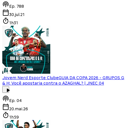
Ep.
788
30.jul.21
1h31
Jovem Nerd Esporte Clube
GUIA DA COPA 2026 - GRUPOS G
& H: Você apostaria contra o AZAGHAL? | JNEC 04
Ep.
04
20.mai.26
1h59