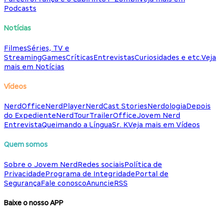
Podcasts
Notícias
Filmes
Séries, TV e
Streaming
Games
Críticas
Entrevistas
Curiosidades e etc.
Veja
mais em Notícias
Vídeos
NerdOffice
NerdPlayer
NerdCast Stories
Nerdologia
Depois
do Expediente
NerdTour
TrailerOffice
Jovem Nerd
Entrevista
Queimando a Língua
Sr. K
Veja mais em Vídeos
Quem somos
Sobre o Jovem Nerd
Redes sociais
Política de
Privacidade
Programa de Integridade
Portal de
Segurança
Fale conosco
Anuncie
RSS
Baixe o nosso APP