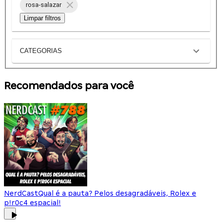
rosa-salazar
Limpar filtros
CATEGORIAS
Recomendados para você
NerdCast
Qual é a pauta? Pelos desagradáveis, Rolex e
p!r0c4 espacial!