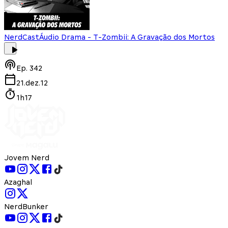
NerdCast
Áudio Drama - T-Zombii: A Gravação dos Mortos
Ep.
342
21.dez.12
1h17
Jovem Nerd
Azaghal
NerdBunker