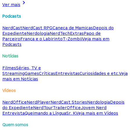
Ver mais
Podcasts
NerdCast
NerdCast RPG
Caneca de Mamicas
Depois do
Expediente
Nerdologia
NerdTech
Extras
Papo de
Parceiro
França e o Labirinto
T-Zombii
Veja mais em
Podcasts
Notícias
Filmes
Séries, TV e
Streaming
Games
Críticas
Entrevistas
Curiosidades e etc.
Veja
mais em Notícias
Vídeos
NerdOffice
NerdPlayer
NerdCast Stories
Nerdologia
Depois
do Expediente
NerdTour
TrailerOffice
Jovem Nerd
Entrevista
Queimando a Língua
Sr. K
Veja mais em Vídeos
Quem somos