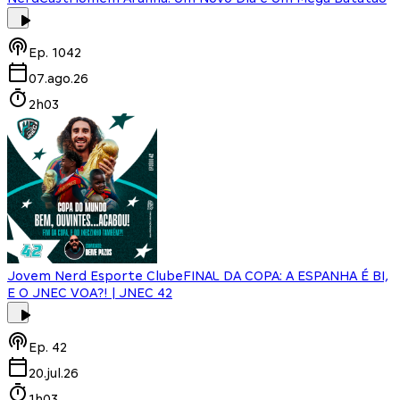
Ep.
1042
07.ago.26
2h03
Jovem Nerd Esporte Clube
FINAL DA COPA: A ESPANHA É BI,
E O JNEC VOA?! | JNEC 42
Ep.
42
20.jul.26
1h03