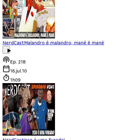
NerdCast
Malandro é malandro, mané é mané
Ep.
218
16.jul.10
1h09
NerdCast
Isso é uma furada!