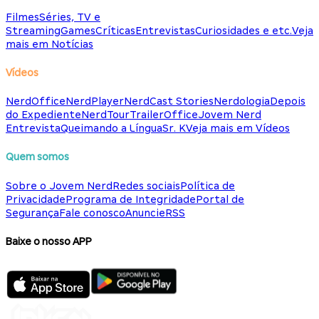
Filmes
Séries, TV e
Streaming
Games
Críticas
Entrevistas
Curiosidades e etc.
Veja
mais em Notícias
Vídeos
NerdOffice
NerdPlayer
NerdCast Stories
Nerdologia
Depois
do Expediente
NerdTour
TrailerOffice
Jovem Nerd
Entrevista
Queimando a Língua
Sr. K
Veja mais em Vídeos
Quem somos
Sobre o Jovem Nerd
Redes sociais
Política de
Privacidade
Programa de Integridade
Portal de
Segurança
Fale conosco
Anuncie
RSS
Baixe o nosso APP