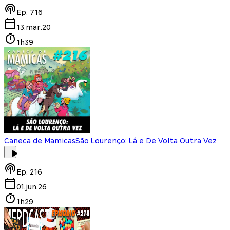
Ep.
716
13.mar.20
1h39
Caneca de Mamicas
São Lourenço: Lá e De Volta Outra Vez
Ep.
216
01.jun.26
1h29