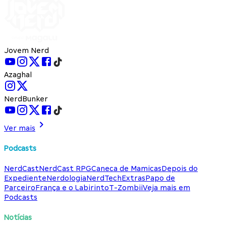
Jovem Nerd
Azaghal
NerdBunker
Ver mais
Podcasts
NerdCast
NerdCast RPG
Caneca de Mamicas
Depois do
Expediente
Nerdologia
NerdTech
Extras
Papo de
Parceiro
França e o Labirinto
T-Zombii
Veja mais em
Podcasts
Notícias