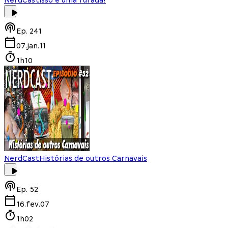
Ep.
241
07.jan.11
1h10
NerdCast
Histórias de outros Carnavais
Ep.
52
16.fev.07
1h02