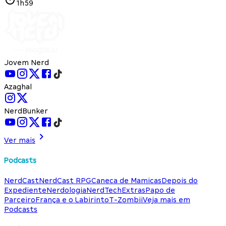
1h59
Jovem Nerd
Azaghal
NerdBunker
Ver mais
Podcasts
NerdCast
NerdCast RPG
Caneca de Mamicas
Depois do
Expediente
Nerdologia
NerdTech
Extras
Papo de
Parceiro
França e o Labirinto
T-Zombii
Veja mais em
Podcasts