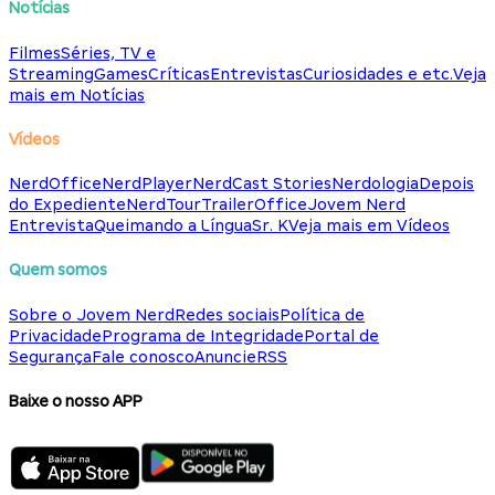
Notícias
Filmes
Séries, TV e
Streaming
Games
Críticas
Entrevistas
Curiosidades e etc.
Veja
mais em Notícias
Vídeos
NerdOffice
NerdPlayer
NerdCast Stories
Nerdologia
Depois
do Expediente
NerdTour
TrailerOffice
Jovem Nerd
Entrevista
Queimando a Língua
Sr. K
Veja mais em Vídeos
Quem somos
Sobre o Jovem Nerd
Redes sociais
Política de
Privacidade
Programa de Integridade
Portal de
Segurança
Fale conosco
Anuncie
RSS
Baixe o nosso APP