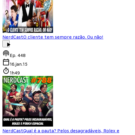
NerdCast
O cliente tem sempre razão. Ou não!
Ep.
448
16.jan.15
1h49
NerdCast
Qual é a pauta? Pelos desagradáveis, Rolex e