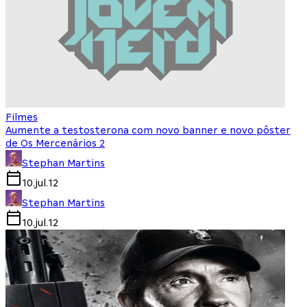
Filmes
Aumente a testosterona com novo banner e novo pôster
de Os Mercenários 2
Stephan Martins
10.jul.12
Stephan Martins
10.jul.12