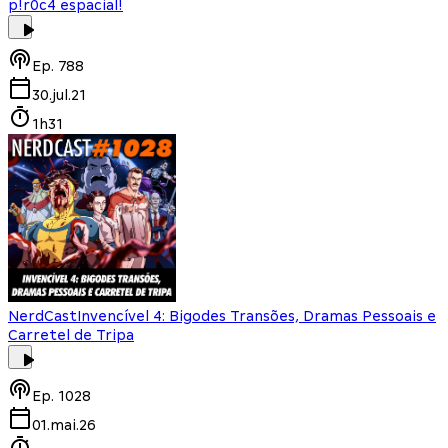
p!r0c4 espacial!
Ep.
788
30.jul.21
1h31
NerdCast
Invencível 4: Bigodes Transões, Dramas Pessoais e
Carretel de Tripa
Ep.
1028
01.mai.26