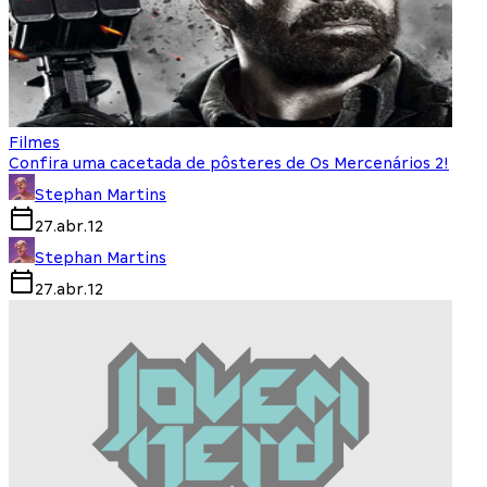
Filmes
Confira uma cacetada de pôsteres de Os Mercenários 2!
Stephan Martins
27.abr.12
Stephan Martins
27.abr.12