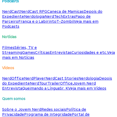
Podcasts
NerdCast
NerdCast RPG
Caneca de Mamicas
Depois do
Expediente
Nerdologia
NerdTech
Extras
Papo de
Parceiro
França e o Labirinto
T-Zombii
Veja mais em
Podcasts
Notícias
Filmes
Séries, TV e
Streaming
Games
Críticas
Entrevistas
Curiosidades e etc.
Veja
mais em Notícias
Vídeos
NerdOffice
NerdPlayer
NerdCast Stories
Nerdologia
Depois
do Expediente
NerdTour
TrailerOffice
Jovem Nerd
Entrevista
Queimando a Língua
Sr. K
Veja mais em Vídeos
Quem somos
Sobre o Jovem Nerd
Redes sociais
Política de
Privacidade
Programa de Integridade
Portal de