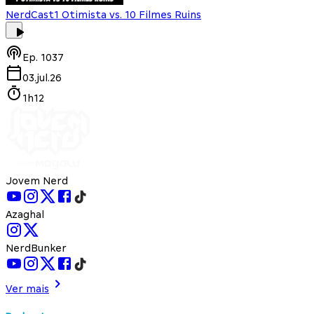
NerdCast
1 Otimista vs. 10 Filmes Ruins
Ep.
1037
03.jul.26
1h12
Jovem Nerd
Azaghal
NerdBunker
Ver mais