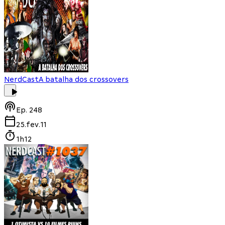
NerdCast
A batalha dos crossovers
Ep.
248
25.fev.11
1h12