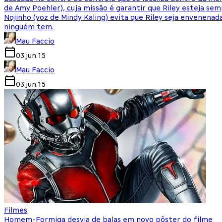
de Amy Poehler), cuja missão é garantir que Riley esteja semp
Nojinho (voz de Mindy Kaling) evita que Riley seja envenenad
ninguém tem.
Mau Faccio
03.jun.15
Mau Faccio
03.jun.15
Filmes
Homem-Formiga desvia de balas em novo pôster do filme