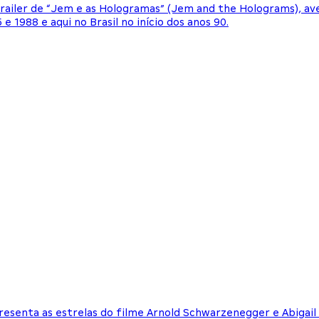
 trailer de “Jem e as Hologramas” (Jem and the Holograms), ave
 1988 e aqui no Brasil no início dos anos 90.
esenta as estrelas do filme Arnold Schwarzenegger e Abigail 