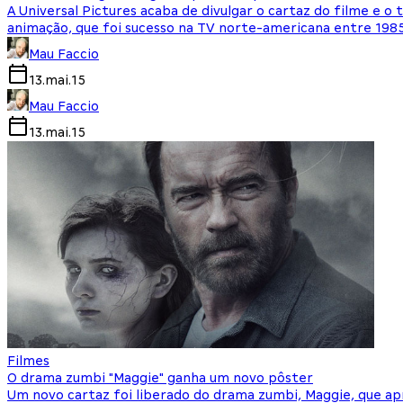
A Universal Pictures acaba de divulgar o cartaz do filme e o
animação, que foi sucesso na TV norte-americana entre 1985 e
Mau Faccio
13.mai.15
Mau Faccio
13.mai.15
Filmes
O drama zumbi "Maggie" ganha um novo pôster
Um novo cartaz foi liberado do drama zumbi, Maggie, que apr