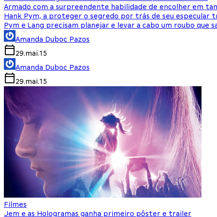
Armado com a surpreendente habilidade de encolher em taman
Hank Pym, a proteger o segredo por trás de seu especular
Pym e Lang precisam planejar e levar a cabo um roubo que s
Amanda Duboc Pazos
29.mai.15
Amanda Duboc Pazos
29.mai.15
Filmes
Jem e as Hologramas ganha primeiro pôster e trailer