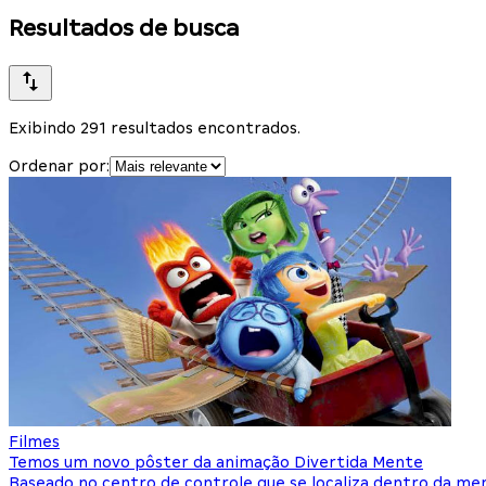
Resultados de busca
Exibindo 291 resultados encontrados.
Ordenar por:
Filmes
Temos um novo pôster da animação Divertida Mente
Baseado no centro de controle que se localiza dentro da men