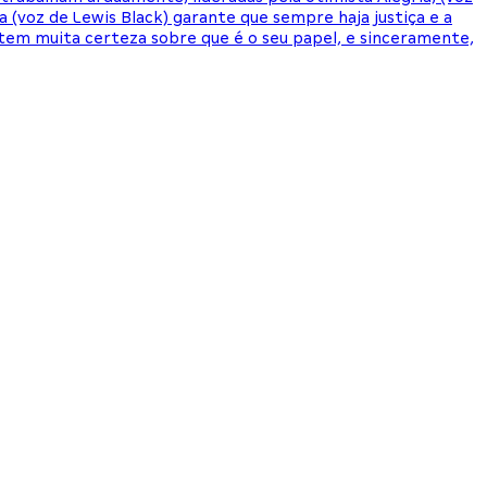
va (voz de Lewis Black) garante que sempre haja justiça e a
o tem muita certeza sobre que é o seu papel, e sinceramente,