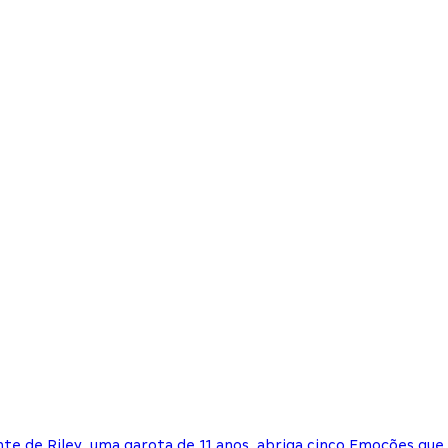
te de Riley, uma garota de 11 anos, abriga cinco Emoções que 