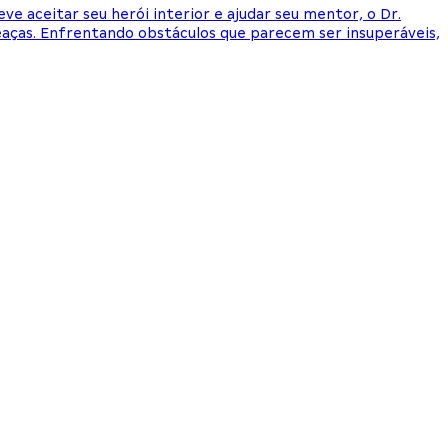
 aceitar seu herói interior e ajudar seu mentor, o Dr.
ças. Enfrentando obstáculos que parecem ser insuperáveis,