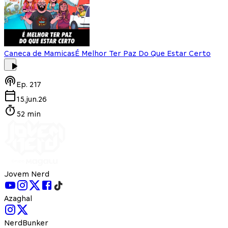
Caneca de Mamicas
É Melhor Ter Paz Do Que Estar Certo
Ep.
217
15.jun.26
52 min
Jovem Nerd
Azaghal
NerdBunker