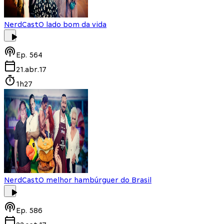
NerdCast
O lado bom da vida
Ep.
564
21.abr.17
1h27
NerdCast
O melhor hambúrguer do Brasil
Ep.
586