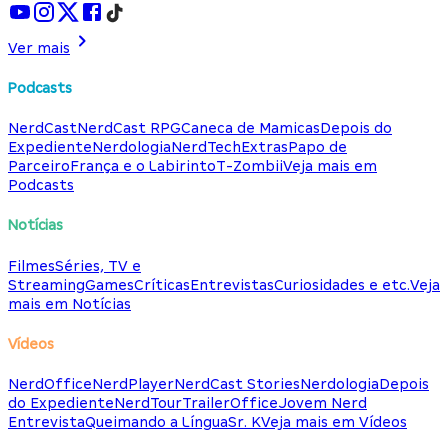
Ver mais
Podcasts
NerdCast
NerdCast RPG
Caneca de Mamicas
Depois do
Expediente
Nerdologia
NerdTech
Extras
Papo de
Parceiro
França e o Labirinto
T-Zombii
Veja mais em
Podcasts
Notícias
Filmes
Séries, TV e
Streaming
Games
Críticas
Entrevistas
Curiosidades e etc.
Veja
mais em Notícias
Vídeos
NerdOffice
NerdPlayer
NerdCast Stories
Nerdologia
Depois
do Expediente
NerdTour
TrailerOffice
Jovem Nerd
Entrevista
Queimando a Língua
Sr. K
Veja mais em Vídeos