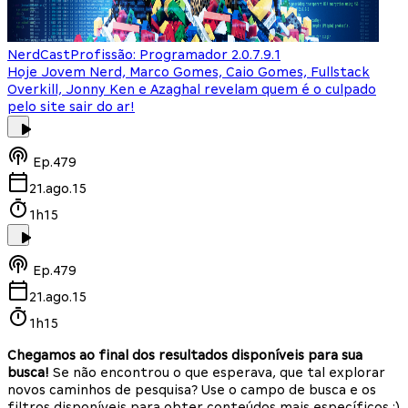
NerdCast
Profissão: Programador 2.0.7.9.1
Hoje Jovem Nerd, Marco Gomes, Caio Gomes, Fullstack
Overkill, Jonny Ken e Azaghal revelam quem é o culpado
pelo site sair do ar!
Ep.
479
21.ago.15
1h15
Ep.
479
21.ago.15
1h15
Chegamos ao final dos resultados disponíveis para sua
busca!
Se não encontrou o que esperava, que tal explorar
novos caminhos de pesquisa? Use o campo de busca e os
filtros disponíveis para obter conteúdos mais específicos :)