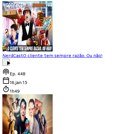
NerdCast
O cliente tem sempre razão. Ou não!
Ep.
448
16.jan.15
1h49