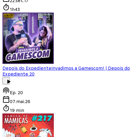
22.set.17
1h43
Depois do Expediente
Invadimos a Gamescom! | Depois do
Expediente 20
Ep.
20
07.mai.26
19 min