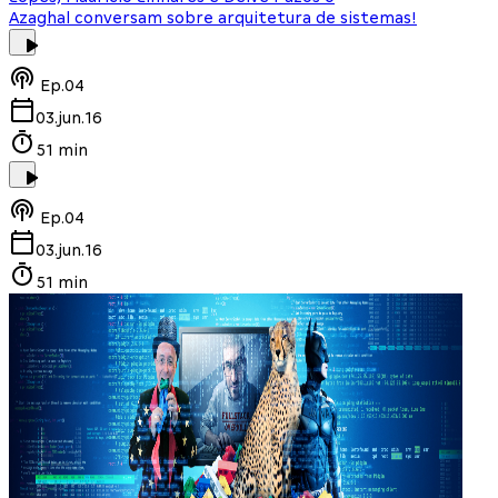
Azaghal conversam sobre arquitetura de sistemas!
Ep.
04
03.jun.16
51 min
Ep.
04
03.jun.16
51 min