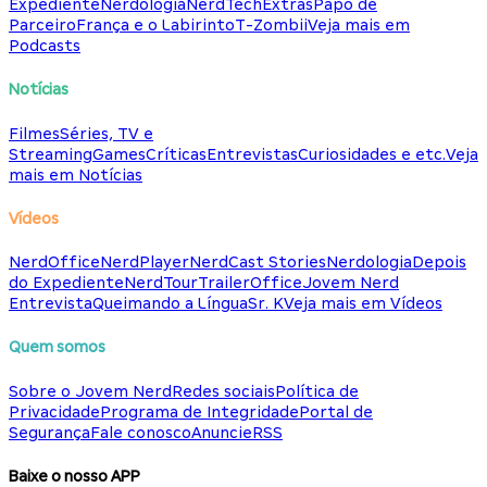
Expediente
Nerdologia
NerdTech
Extras
Papo de
Parceiro
França e o Labirinto
T-Zombii
Veja mais em
Podcasts
Notícias
Filmes
Séries, TV e
Streaming
Games
Críticas
Entrevistas
Curiosidades e etc.
Veja
mais em Notícias
Vídeos
NerdOffice
NerdPlayer
NerdCast Stories
Nerdologia
Depois
do Expediente
NerdTour
TrailerOffice
Jovem Nerd
Entrevista
Queimando a Língua
Sr. K
Veja mais em Vídeos
Quem somos
Sobre o Jovem Nerd
Redes sociais
Política de
Privacidade
Programa de Integridade
Portal de
Segurança
Fale conosco
Anuncie
RSS
Baixe o nosso APP