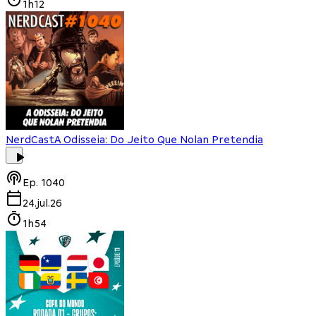
1h12
NerdCast
A Odisseia: Do Jeito Que Nolan Pretendia
Ep.
1040
24.jul.26
1h54