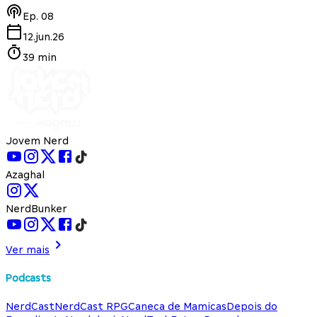
Ep.
08
12.jun.26
39 min
Jovem Nerd
Azaghal
NerdBunker
Ver mais
Podcasts
NerdCast
NerdCast RPG
Caneca de Mamicas
Depois do