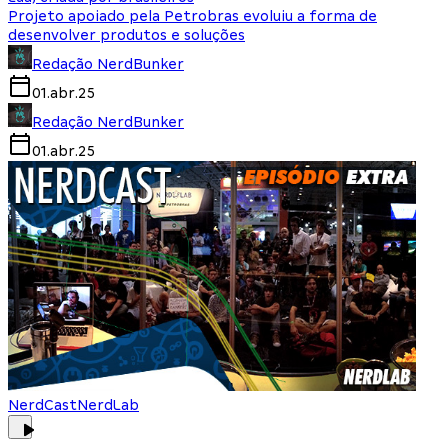
Projeto apoiado pela Petrobras evoluiu a forma de
desenvolver produtos e soluções
Redação NerdBunker
01.abr.25
Redação NerdBunker
01.abr.25
NerdCast
NerdLab