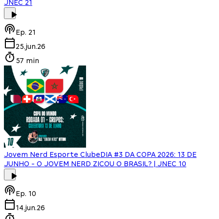
JNEC 21
Ep.
21
25.jun.26
57 min
Jovem Nerd Esporte Clube
DIA #3 DA COPA 2026: 13 DE
JUNHO - O JOVEM NERD ZICOU O BRASIL? | JNEC 10
Ep.
10
14.jun.26