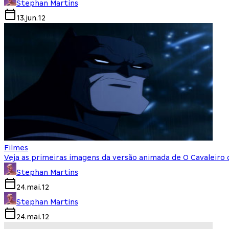
Stephan Martins
13.jun.12
Filmes
Veja as primeiras imagens da versão animada de O Cavaleiro 
Stephan Martins
24.mai.12
Stephan Martins
24.mai.12