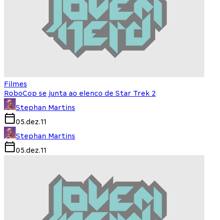
Filmes
RoboCop se junta ao elenco de Star Trek 2
Stephan Martins
05.dez.11
Stephan Martins
05.dez.11