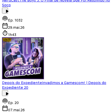
NerdCast
The Boys 5: O Final de Novela Que Foi Resolvido no
Soco
Ep.
1032
29.mai.26
1h43
Depois do Expediente
Invadimos a Gamescom! | Depois do
Expediente 20
Ep.
20
07.mai.26