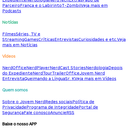
Expediente
Nerdologia
NerdTech
Extras
Papo de
Parceiro
França e o Labirinto
T-Zombii
Veja mais em
Podcasts
Notícias
Filmes
Séries, TV e
Streaming
Games
Críticas
Entrevistas
Curiosidades e etc.
Veja
mais em Notícias
Vídeos
NerdOffice
NerdPlayer
NerdCast Stories
Nerdologia
Depois
do Expediente
NerdTour
TrailerOffice
Jovem Nerd
Entrevista
Queimando a Língua
Sr. K
Veja mais em Vídeos
Quem somos
Sobre o Jovem Nerd
Redes sociais
Política de
Privacidade
Programa de Integridade
Portal de
Segurança
Fale conosco
Anuncie
RSS
Baixe o nosso APP