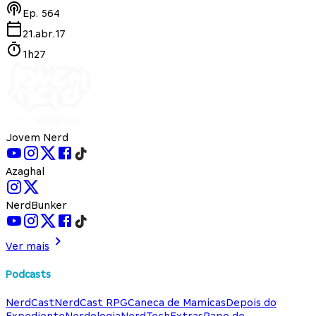
Ep.
564
21.abr.17
1h27
Jovem Nerd
Azaghal
NerdBunker
Ver mais
Podcasts
NerdCast
NerdCast RPG
Caneca de Mamicas
Depois do