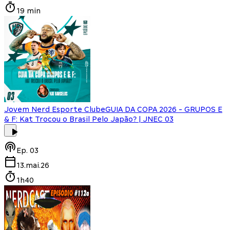
19 min
Jovem Nerd Esporte Clube
GUIA DA COPA 2026 - GRUPOS E
& F: Kat Trocou o Brasil Pelo Japão? | JNEC 03
Ep.
03
13.mai.26
1h40