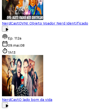
NerdCast
OVNI: Objeto Voador Nerd Identificado
Ep.
112a
09.mai.08
1h13
NerdCast
O lado bom da vida