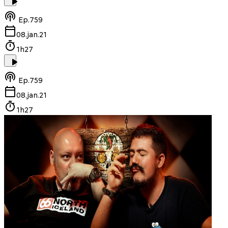
Ep.
759
08.jan.21
1h27
Ep.
759
08.jan.21
1h27