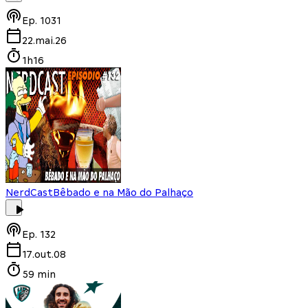
Ep.
1031
22.mai.26
1h16
NerdCast
Bêbado e na Mão do Palhaço
Ep.
132
17.out.08
59 min