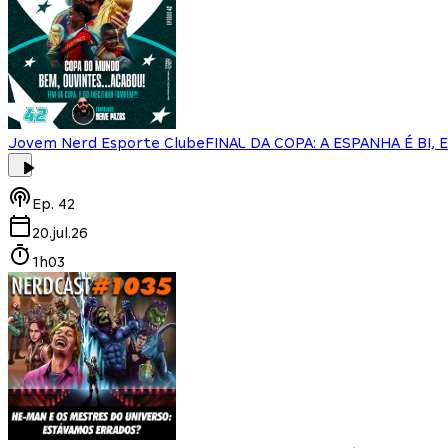
Jovem Nerd Esporte Clube
FINAL DA COPA: A ESPANHA É BI, 
Ep.
42
20.jul.26
1h03