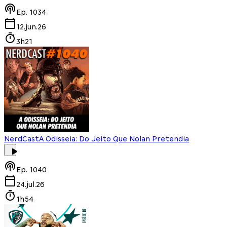
Ep.
1034
12.jun.26
3h21
NerdCast
A Odisseia: Do Jeito Que Nolan Pretendia
Ep.
1040
24.jul.26
1h54