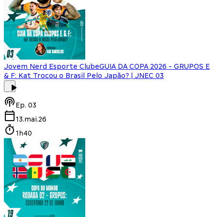
Jovem Nerd Esporte Clube
GUIA DA COPA 2026 - GRUPOS E
& F: Kat Trocou o Brasil Pelo Japão? | JNEC 03
Ep.
03
13.mai.26
1h40