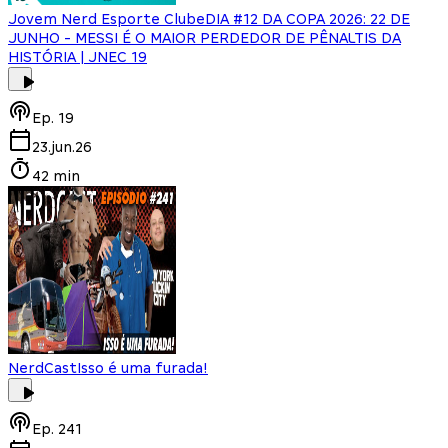
Jovem Nerd Esporte Clube
DIA #12 DA COPA 2026: 22 DE
JUNHO - MESSI É O MAIOR PERDEDOR DE PÊNALTIS DA
HISTÓRIA | JNEC 19
Ep.
19
23.jun.26
42 min
NerdCast
Isso é uma furada!
Ep.
241