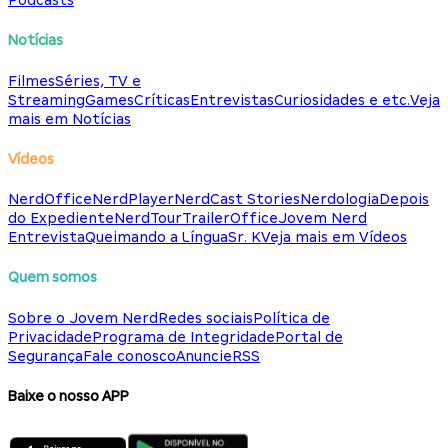
Podcasts
Notícias
Filmes
Séries, TV e
Streaming
Games
Críticas
Entrevistas
Curiosidades e etc.
Veja
mais em Notícias
Vídeos
NerdOffice
NerdPlayer
NerdCast Stories
Nerdologia
Depois
do Expediente
NerdTour
TrailerOffice
Jovem Nerd
Entrevista
Queimando a Língua
Sr. K
Veja mais em Vídeos
Quem somos
Sobre o Jovem Nerd
Redes sociais
Política de
Privacidade
Programa de Integridade
Portal de
Segurança
Fale conosco
Anuncie
RSS
Baixe o nosso APP