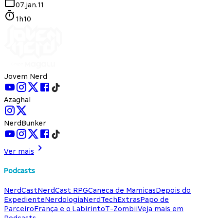
07.jan.11
1h10
Jovem Nerd
Azaghal
NerdBunker
Ver mais
Podcasts
NerdCast
NerdCast RPG
Caneca de Mamicas
Depois do
Expediente
Nerdologia
NerdTech
Extras
Papo de
Parceiro
França e o Labirinto
T-Zombii
Veja mais em