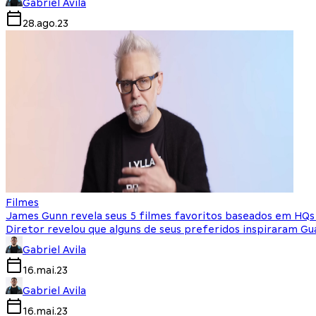
Gabriel Avila
28.ago.23
Filmes
James Gunn revela seus 5 filmes favoritos baseados em HQ
Diretor revelou que alguns de seus preferidos inspiraram Gu
Gabriel Avila
16.mai.23
Gabriel Avila
16.mai.23