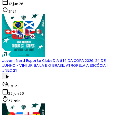
12.jun.26
3h21
Jovem Nerd Esporte Clube
DIA #14 DA COPA 2026: 24 DE
JUNHO - VINI JR BAILA E O BRASIL ATROPELA A ESCÓCIA |
JNEC 21
Ep.
21
25.jun.26
57 min