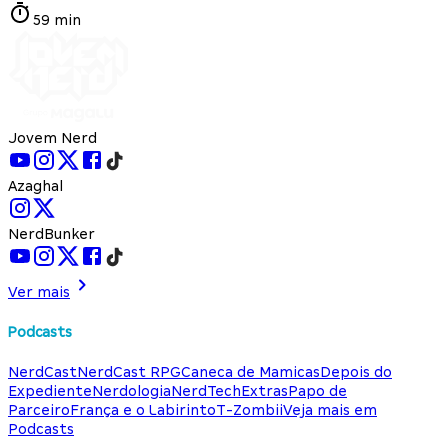
59 min
Jovem Nerd
Azaghal
NerdBunker
Ver mais
Podcasts
NerdCast
NerdCast RPG
Caneca de Mamicas
Depois do
Expediente
Nerdologia
NerdTech
Extras
Papo de
Parceiro
França e o Labirinto
T-Zombii
Veja mais em
Podcasts