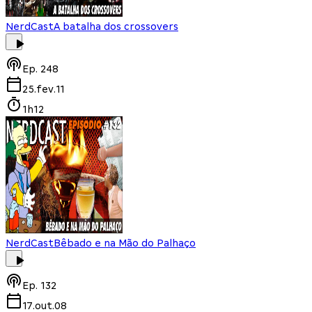
NerdCast
A batalha dos crossovers
Ep.
248
25.fev.11
1h12
NerdCast
Bêbado e na Mão do Palhaço
Ep.
132
17.out.08