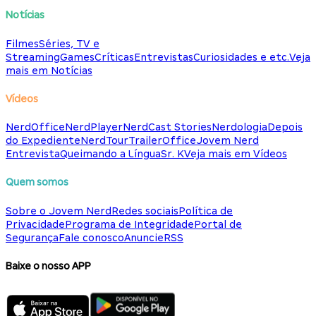
Notícias
Filmes
Séries, TV e
Streaming
Games
Críticas
Entrevistas
Curiosidades e etc.
Veja
mais em Notícias
Vídeos
NerdOffice
NerdPlayer
NerdCast Stories
Nerdologia
Depois
do Expediente
NerdTour
TrailerOffice
Jovem Nerd
Entrevista
Queimando a Língua
Sr. K
Veja mais em Vídeos
Quem somos
Sobre o Jovem Nerd
Redes sociais
Política de
Privacidade
Programa de Integridade
Portal de
Segurança
Fale conosco
Anuncie
RSS
Baixe o nosso APP