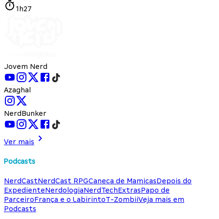
1h27
Jovem Nerd
Azaghal
NerdBunker
Ver mais
Podcasts
NerdCast
NerdCast RPG
Caneca de Mamicas
Depois do
Expediente
Nerdologia
NerdTech
Extras
Papo de
Parceiro
França e o Labirinto
T-Zombii
Veja mais em
Podcasts