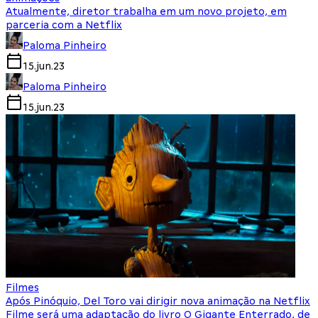
Atualmente, diretor trabalha em um novo projeto, em
parceria com a Netflix
Paloma Pinheiro
15.jun.23
Paloma Pinheiro
15.jun.23
Filmes
Após Pinóquio, Del Toro vai dirigir nova animação na Netflix
Filme será uma adaptação do livro O Gigante Enterrado, de