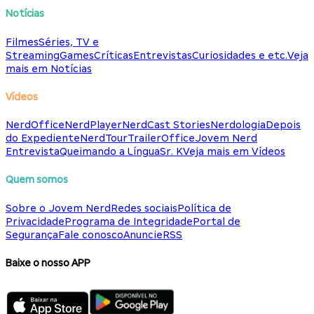
Notícias
Filmes
Séries, TV e
Streaming
Games
Críticas
Entrevistas
Curiosidades e etc.
Veja
mais em Notícias
Vídeos
NerdOffice
NerdPlayer
NerdCast Stories
Nerdologia
Depois
do Expediente
NerdTour
TrailerOffice
Jovem Nerd
Entrevista
Queimando a Língua
Sr. K
Veja mais em Vídeos
Quem somos
Sobre o Jovem Nerd
Redes sociais
Política de
Privacidade
Programa de Integridade
Portal de
Segurança
Fale conosco
Anuncie
RSS
Baixe o nosso APP