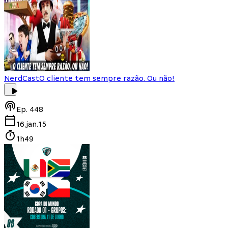
NerdCast
O cliente tem sempre razão. Ou não!
Ep.
448
16.jan.15
1h49