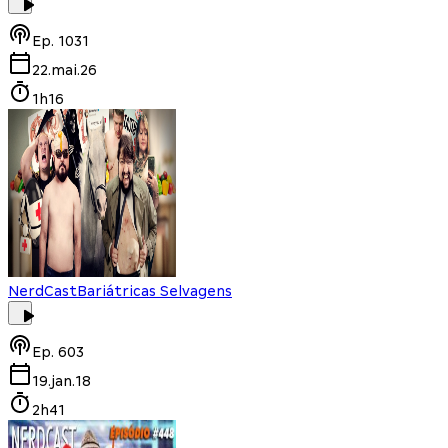
Ep.
1031
22.mai.26
1h16
NerdCast
Bariátricas Selvagens
Ep.
603
19.jan.18
2h41