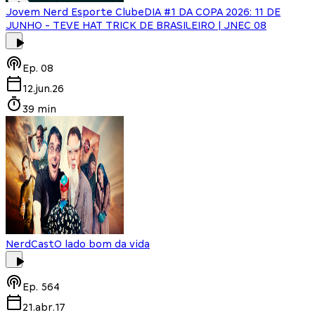
Jovem Nerd Esporte Clube
DIA #1 DA COPA 2026: 11 DE
JUNHO - TEVE HAT TRICK DE BRASILEIRO | JNEC 08
Ep.
08
12.jun.26
39 min
NerdCast
O lado bom da vida
Ep.
564
21.abr.17