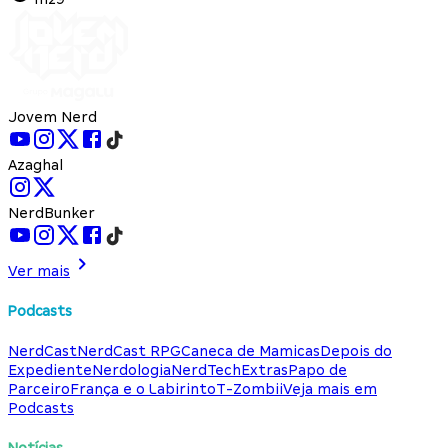
Jovem Nerd
Azaghal
NerdBunker
Ver mais
Podcasts
NerdCast
NerdCast RPG
Caneca de Mamicas
Depois do
Expediente
Nerdologia
NerdTech
Extras
Papo de
Parceiro
França e o Labirinto
T-Zombii
Veja mais em
Podcasts