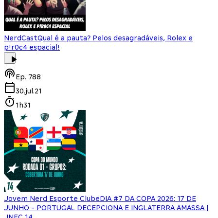
NerdCast
Qual é a pauta? Pelos desagradáveis, Rolex e
p!r0c4 espacial!
Ep.
788
30.jul.21
1h31
Jovem Nerd Esporte Clube
DIA #7 DA COPA 2026: 17 DE
JUNHO - PORTUGAL DECEPCIONA E INGLATERRA AMASSA |
JNEC 14