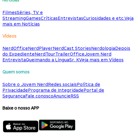
Notícias
Filmes
Séries, TV e
Streaming
Games
Críticas
Entrevistas
Curiosidades e etc.
Veja
mais em Notícias
Vídeos
NerdOffice
NerdPlayer
NerdCast Stories
Nerdologia
Depois
do Expediente
NerdTour
TrailerOffice
Jovem Nerd
Entrevista
Queimando a Língua
Sr. K
Veja mais em Vídeos
Quem somos
Sobre o Jovem Nerd
Redes sociais
Política de
Privacidade
Programa de Integridade
Portal de
Segurança
Fale conosco
Anuncie
RSS
Baixe o nosso APP