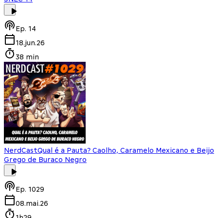
Ep.
14
18.jun.26
38 min
NerdCast
Qual é a Pauta? Caolho, Caramelo Mexicano e Beijo
Grego de Buraco Negro
Ep.
1029
08.mai.26
1h29