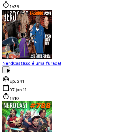
1h36
NerdCast
Isso é uma furada!
Ep.
241
07.jan.11
1h10