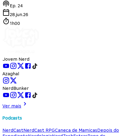
Ep.
24
28.jun.26
1h00
Jovem Nerd
Azaghal
NerdBunker
Ver mais
Podcasts
NerdCast
NerdCast RPG
Caneca de Mamicas
Depois do