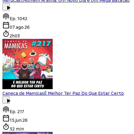
NerdCast
Homem Aranha: Um Novo Dia e Um Mega Batatão
Ep.
1042
07.ago.26
2h03
Caneca de Mamicas
É Melhor Ter Paz Do Que Estar Certo
Ep.
217
15.jun.26
52 min