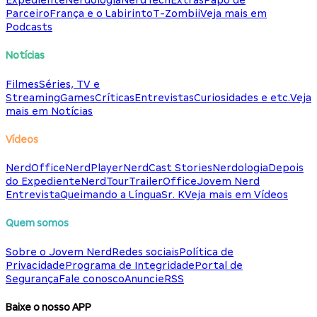
Expediente
Nerdologia
NerdTech
Extras
Papo de
Parceiro
França e o Labirinto
T-Zombii
Veja mais em
Podcasts
Notícias
Filmes
Séries, TV e
Streaming
Games
Críticas
Entrevistas
Curiosidades e etc.
Veja
mais em Notícias
Vídeos
NerdOffice
NerdPlayer
NerdCast Stories
Nerdologia
Depois
do Expediente
NerdTour
TrailerOffice
Jovem Nerd
Entrevista
Queimando a Língua
Sr. K
Veja mais em Vídeos
Quem somos
Sobre o Jovem Nerd
Redes sociais
Política de
Privacidade
Programa de Integridade
Portal de
Segurança
Fale conosco
Anuncie
RSS
Baixe o nosso APP