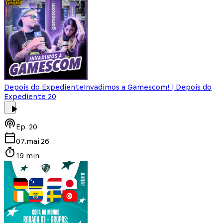
Depois do Expediente
Invadimos a Gamescom! | Depois do
Expediente 20
Ep.
20
07.mai.26
19 min