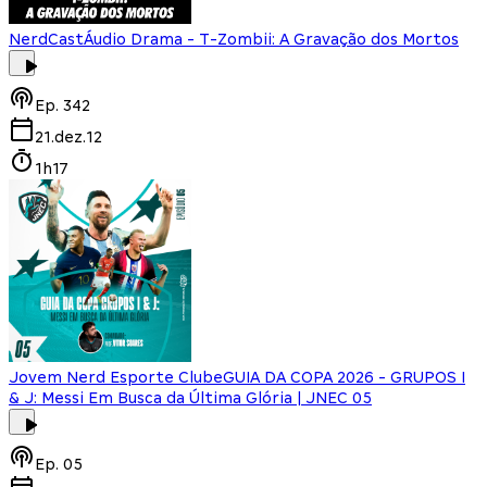
NerdCast
Áudio Drama - T-Zombii: A Gravação dos Mortos
Ep.
342
21.dez.12
1h17
Jovem Nerd Esporte Clube
GUIA DA COPA 2026 - GRUPOS I
& J: Messi Em Busca da Última Glória | JNEC 05
Ep.
05