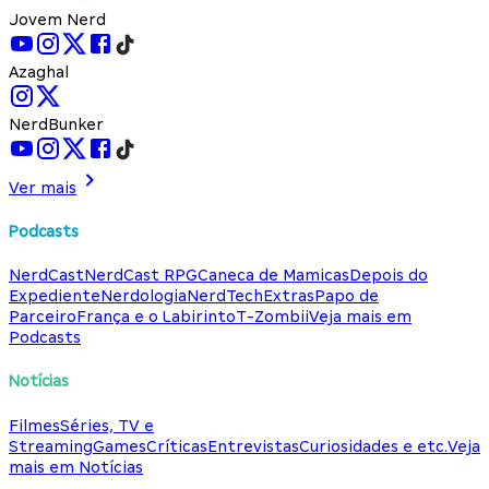
Jovem Nerd
Azaghal
NerdBunker
Ver mais
Podcasts
NerdCast
NerdCast RPG
Caneca de Mamicas
Depois do
Expediente
Nerdologia
NerdTech
Extras
Papo de
Parceiro
França e o Labirinto
T-Zombii
Veja mais em
Podcasts
Notícias
Filmes
Séries, TV e
Streaming
Games
Críticas
Entrevistas
Curiosidades e etc.
Veja
mais em Notícias