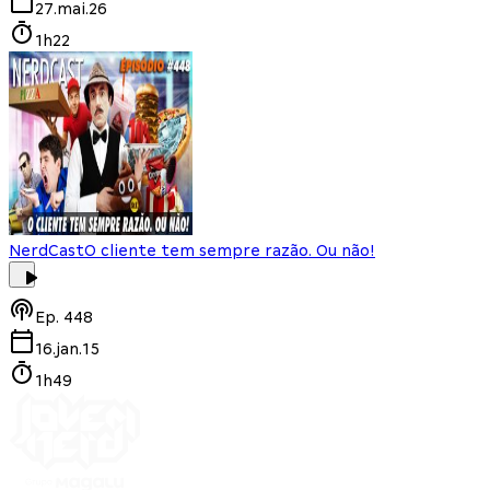
27.mai.26
1h22
NerdCast
O cliente tem sempre razão. Ou não!
Ep.
448
16.jan.15
1h49