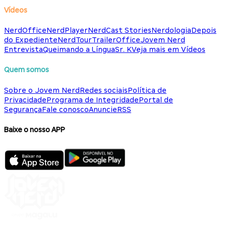
Vídeos
NerdOffice
NerdPlayer
NerdCast Stories
Nerdologia
Depois
do Expediente
NerdTour
TrailerOffice
Jovem Nerd
Entrevista
Queimando a Língua
Sr. K
Veja mais em Vídeos
Quem somos
Sobre o Jovem Nerd
Redes sociais
Política de
Privacidade
Programa de Integridade
Portal de
Segurança
Fale conosco
Anuncie
RSS
Baixe o nosso APP