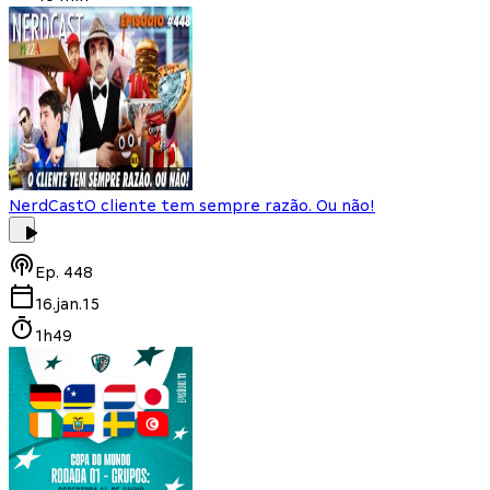
NerdCast
O cliente tem sempre razão. Ou não!
Ep.
448
16.jan.15
1h49