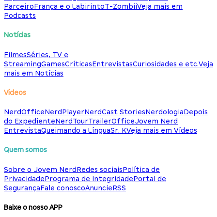
Parceiro
França e o Labirinto
T-Zombii
Veja mais em
Podcasts
Notícias
Filmes
Séries, TV e
Streaming
Games
Críticas
Entrevistas
Curiosidades e etc.
Veja
mais em Notícias
Vídeos
NerdOffice
NerdPlayer
NerdCast Stories
Nerdologia
Depois
do Expediente
NerdTour
TrailerOffice
Jovem Nerd
Entrevista
Queimando a Língua
Sr. K
Veja mais em Vídeos
Quem somos
Sobre o Jovem Nerd
Redes sociais
Política de
Privacidade
Programa de Integridade
Portal de
Segurança
Fale conosco
Anuncie
RSS
Baixe o nosso APP