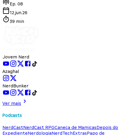
Ep.
08
12.jun.26
39 min
Jovem Nerd
Azaghal
NerdBunker
Ver mais
Podcasts
NerdCast
NerdCast RPG
Caneca de Mamicas
Depois do
Expediente
Nerdologia
NerdTech
Extras
Papo de