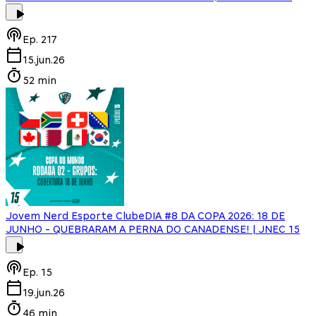
Ep.
217
15.jun.26
52 min
Jovem Nerd Esporte Clube
DIA #8 DA COPA 2026: 18 DE
JUNHO - QUEBRARAM A PERNA DO CANADENSE! | JNEC 15
Ep.
15
19.jun.26
46 min