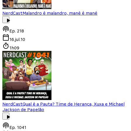
NerdCast
Malandro é malandro, mané é mané
Ep.
218
16.jul.10
1h09
NerdCast
Qual é a Pauta? Time de Herança, Xuxa e Michael
Jackson de Papelão
Ep.
1041