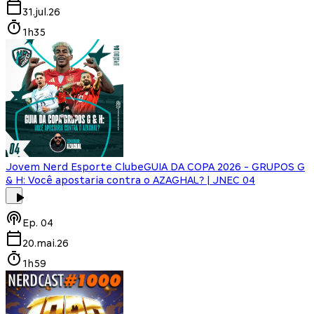
31.jul.26
1h35
Jovem Nerd Esporte Clube
GUIA DA COPA 2026 - GRUPOS G
& H: Você apostaria contra o AZAGHAL? | JNEC 04
Ep.
04
20.mai.26
1h59