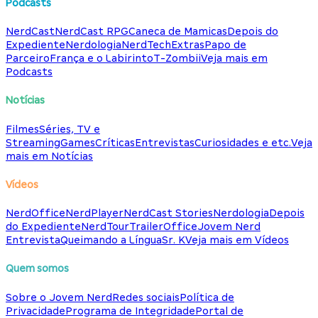
Podcasts
NerdCast
NerdCast RPG
Caneca de Mamicas
Depois do
Expediente
Nerdologia
NerdTech
Extras
Papo de
Parceiro
França e o Labirinto
T-Zombii
Veja mais em
Podcasts
Notícias
Filmes
Séries, TV e
Streaming
Games
Críticas
Entrevistas
Curiosidades e etc.
Veja
mais em Notícias
Vídeos
NerdOffice
NerdPlayer
NerdCast Stories
Nerdologia
Depois
do Expediente
NerdTour
TrailerOffice
Jovem Nerd
Entrevista
Queimando a Língua
Sr. K
Veja mais em Vídeos
Quem somos
Sobre o Jovem Nerd
Redes sociais
Política de
Privacidade
Programa de Integridade
Portal de