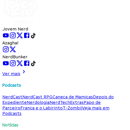
Jovem Nerd
Azaghal
NerdBunker
Ver mais
Podcasts
NerdCast
NerdCast RPG
Caneca de Mamicas
Depois do
Expediente
Nerdologia
NerdTech
Extras
Papo de
Parceiro
França e o Labirinto
T-Zombii
Veja mais em
Podcasts
Notícias