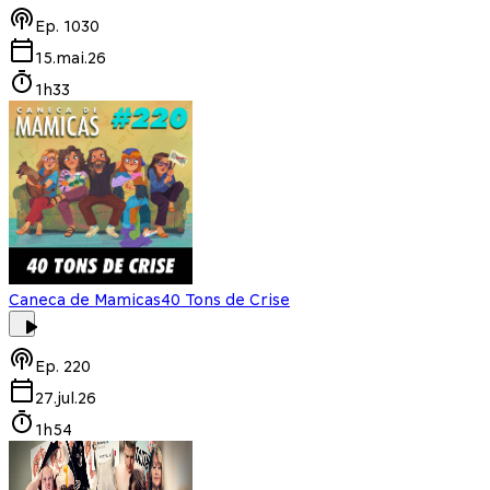
Ep.
1030
15.mai.26
1h33
Caneca de Mamicas
40 Tons de Crise
Ep.
220
27.jul.26
1h54