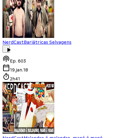
NerdCast
Bariátricas Selvagens
Ep.
603
19.jan.18
2h41
NerdCast
Malandro é malandro, mané é mané