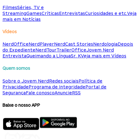
Filmes
Séries, TV e
Streaming
Games
Críticas
Entrevistas
Curiosidades e etc.
Veja
mais em Notícias
Vídeos
NerdOffice
NerdPlayer
NerdCast Stories
Nerdologia
Depois
do Expediente
NerdTour
TrailerOffice
Jovem Nerd
Entrevista
Queimando a Língua
Sr. K
Veja mais em Vídeos
Quem somos
Sobre o Jovem Nerd
Redes sociais
Política de
Privacidade
Programa de Integridade
Portal de
Segurança
Fale conosco
Anuncie
RSS
Baixe o nosso APP