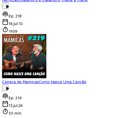
Ep.
218
16.jul.10
1h09
Caneca de Mamicas
Como Nasce Uma Canção
Ep.
219
13.jul.26
55 min