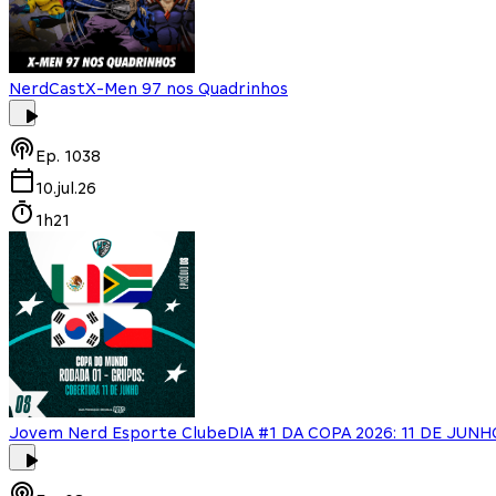
NerdCast
X-Men 97 nos Quadrinhos
Ep.
1038
10.jul.26
1h21
Jovem Nerd Esporte Clube
DIA #1 DA COPA 2026: 11 DE JUNH