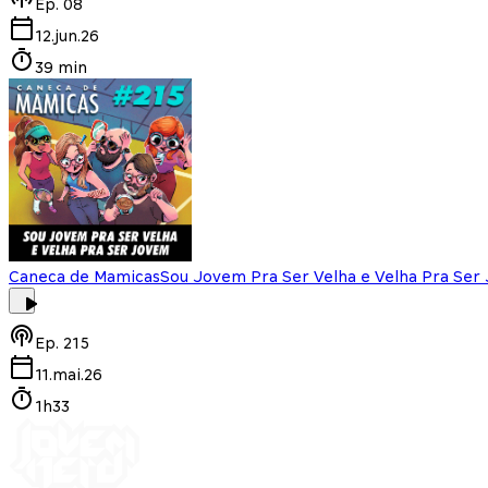
Ep.
08
12.jun.26
39 min
Caneca de Mamicas
Sou Jovem Pra Ser Velha e Velha Pra Ser
Ep.
215
11.mai.26
1h33