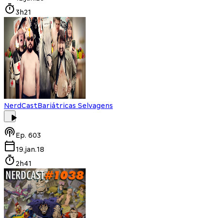
3h21
NerdCast
Bariátricas Selvagens
Ep.
603
19.jan.18
2h41