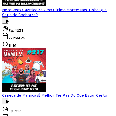
NerdCast
O Justiceiro Uma Última Morte: Mas Tinha Que
Ser a do Cachorro?
Ep.
1031
22.mai.26
1h16
Caneca de Mamicas
É Melhor Ter Paz Do Que Estar Certo
Ep.
217