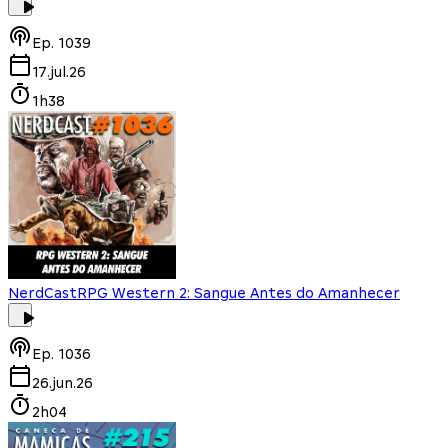
Ep.
1039
17.jul.26
1h38
NerdCast
RPG Western 2: Sangue Antes do Amanhecer
Ep.
1036
26.jun.26
2h04