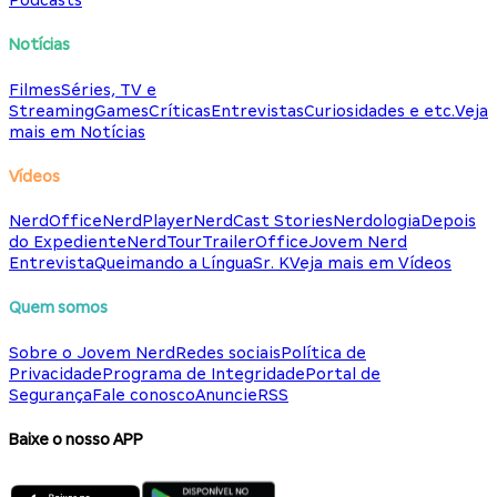
Podcasts
Notícias
Filmes
Séries, TV e
Streaming
Games
Críticas
Entrevistas
Curiosidades e etc.
Veja
mais em Notícias
Vídeos
NerdOffice
NerdPlayer
NerdCast Stories
Nerdologia
Depois
do Expediente
NerdTour
TrailerOffice
Jovem Nerd
Entrevista
Queimando a Língua
Sr. K
Veja mais em Vídeos
Quem somos
Sobre o Jovem Nerd
Redes sociais
Política de
Privacidade
Programa de Integridade
Portal de
Segurança
Fale conosco
Anuncie
RSS
Baixe o nosso APP