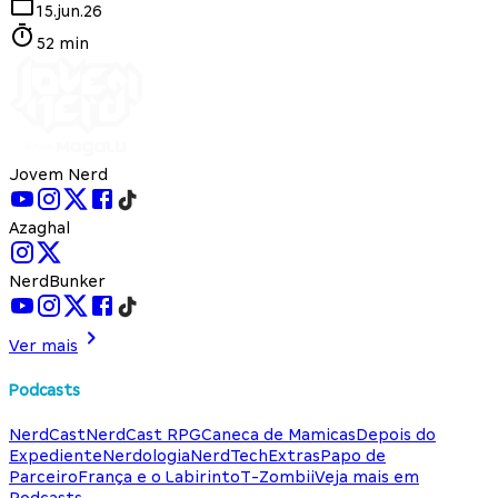
15.jun.26
52 min
Jovem Nerd
Azaghal
NerdBunker
Ver mais
Podcasts
NerdCast
NerdCast RPG
Caneca de Mamicas
Depois do
Expediente
Nerdologia
NerdTech
Extras
Papo de
Parceiro
França e o Labirinto
T-Zombii
Veja mais em