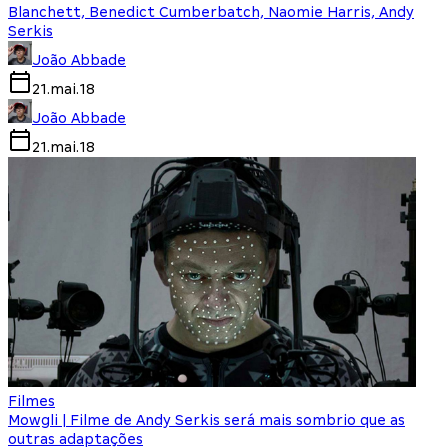
Blanchett, Benedict Cumberbatch, Naomie Harris, Andy
Serkis
João Abbade
21.mai.18
João Abbade
21.mai.18
Filmes
Mowgli | Filme de Andy Serkis será mais sombrio que as
outras adaptações