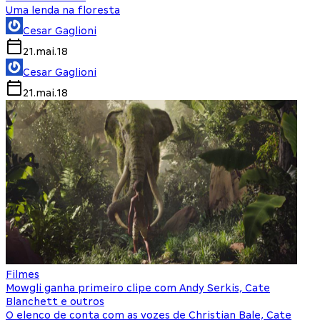
Uma lenda na floresta
Cesar Gaglioni
21.mai.18
Cesar Gaglioni
21.mai.18
Filmes
Mowgli ganha primeiro clipe com Andy Serkis, Cate
Blanchett e outros
O elenco de conta com as vozes de Christian Bale, Cate