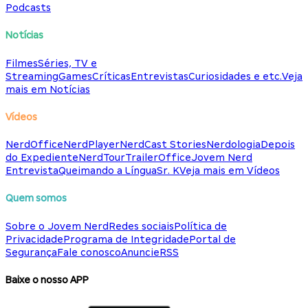
Podcasts
Notícias
Filmes
Séries, TV e
Streaming
Games
Críticas
Entrevistas
Curiosidades e etc.
Veja
mais em Notícias
Vídeos
NerdOffice
NerdPlayer
NerdCast Stories
Nerdologia
Depois
do Expediente
NerdTour
TrailerOffice
Jovem Nerd
Entrevista
Queimando a Língua
Sr. K
Veja mais em Vídeos
Quem somos
Sobre o Jovem Nerd
Redes sociais
Política de
Privacidade
Programa de Integridade
Portal de
Segurança
Fale conosco
Anuncie
RSS
Baixe o nosso APP