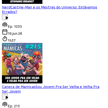
NerdCast
He-Man e os Mestres do Universo: Estávamos
Errados?
Ep.
1035
19.jun.26
1h37
Caneca de Mamicas
Sou Jovem Pra Ser Velha e Velha Pra
Ser Jovem
Ep.
215