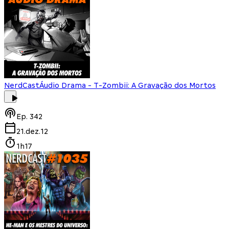
NerdCast
Áudio Drama - T-Zombii: A Gravação dos Mortos
Ep.
342
21.dez.12
1h17