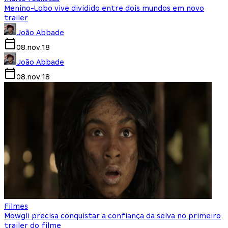
Menino-Lobo vive dividido entre dois mundos em novo
trailer
João Abbade
08.nov.18
João Abbade
08.nov.18
Filmes
Mowgli precisa conquistar a confiança da selva no primeiro
trailer do filme