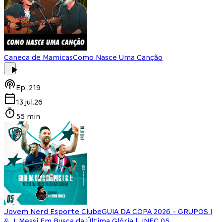
Caneca de Mamicas
Como Nasce Uma Canção
Ep.
219
13.jul.26
55 min
Jovem Nerd Esporte Clube
GUIA DA COPA 2026 - GRUPOS I
& J: Messi Em Busca da Última Glória | JNEC 05