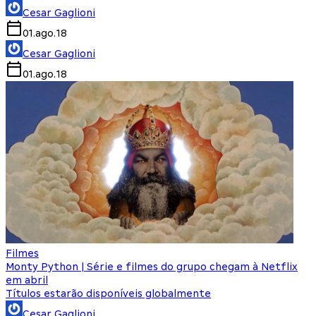
Cesar Gaglioni
01.ago.18
Cesar Gaglioni
01.ago.18
Filmes
Monty Python | Série e filmes do grupo chegam à Netflix
em abril
Títulos estarão disponíveis globalmente
Cesar Gaglioni