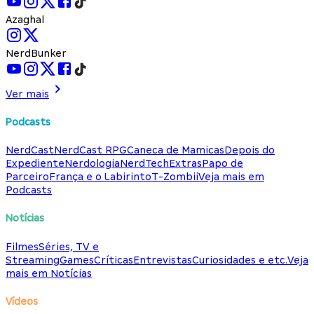
Azaghal
NerdBunker
Ver mais
Podcasts
NerdCast
NerdCast RPG
Caneca de Mamicas
Depois do
Expediente
Nerdologia
NerdTech
Extras
Papo de
Parceiro
França e o Labirinto
T-Zombii
Veja mais em
Podcasts
Notícias
Filmes
Séries, TV e
Streaming
Games
Críticas
Entrevistas
Curiosidades e etc.
Veja
mais em Notícias
Vídeos