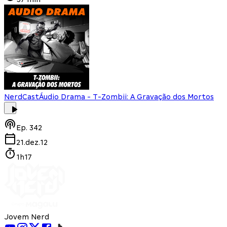
NerdCast
Áudio Drama - T-Zombii: A Gravação dos Mortos
Ep.
342
21.dez.12
1h17
Jovem Nerd