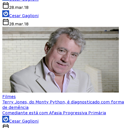
28.mar.18
Cesar Gaglioni
28.mar.18
Filmes
Terry Jones, do Monty Python, é diagnosticado com forma
de demência
Comediante está com Afasia Progressiva Primária
Cesar Gaglioni