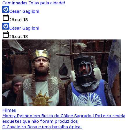
Caminhadas Tolas pela cidade!
Cesar Gaglioni
26.out.18
Cesar Gaglioni
26.out.18
Filmes
Monty Python em Busca do Cálice Sagrado | Roteiro revela
esquetes que não foram produzidos
O Cavaleiro Rosa e uma batalha épica!