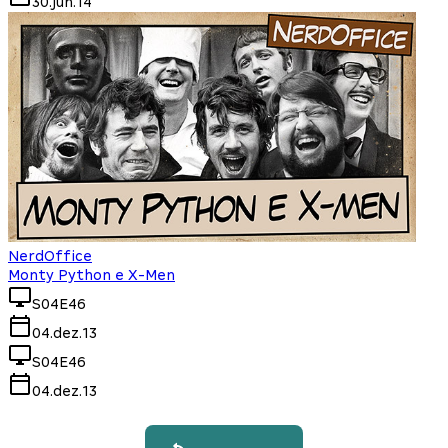
30.jun.14
NerdOffice
Monty Python e X-Men
S04E46
04.dez.13
S04E46
04.dez.13