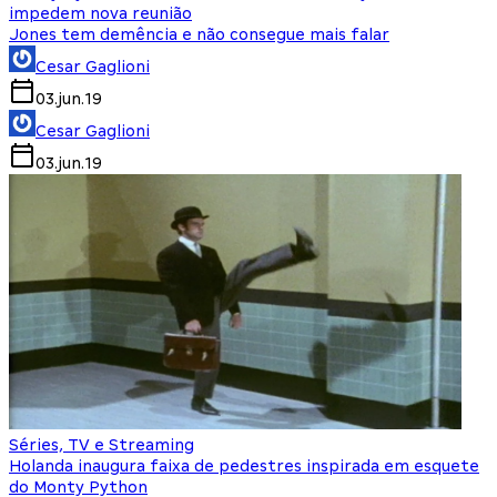
impedem nova reunião
Jones tem demência e não consegue mais falar
Cesar Gaglioni
03.jun.19
Cesar Gaglioni
03.jun.19
Séries, TV e Streaming
Holanda inaugura faixa de pedestres inspirada em esquete
do Monty Python