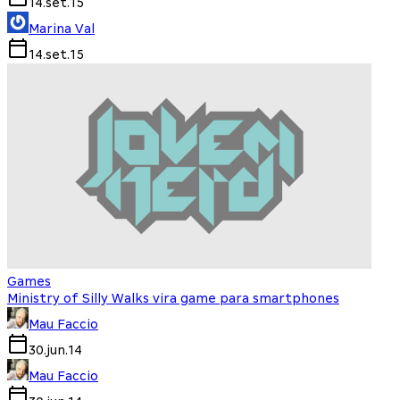
14.set.15
Marina Val
14.set.15
Games
Ministry of Silly Walks vira game para smartphones
Mau Faccio
30.jun.14
Mau Faccio