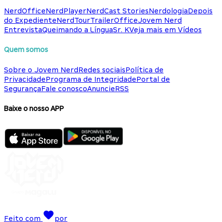
NerdOffice
NerdPlayer
NerdCast Stories
Nerdologia
Depois
do Expediente
NerdTour
TrailerOffice
Jovem Nerd
Entrevista
Queimando a Língua
Sr. K
Veja mais em Vídeos
Quem somos
Sobre o Jovem Nerd
Redes sociais
Política de
Privacidade
Programa de Integridade
Portal de
Segurança
Fale conosco
Anuncie
RSS
Baixe o nosso APP
Feito com
por