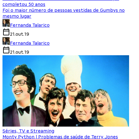
completou 50 anos
Foi o maior número de pessoas vestidas de Gumbys no
mesmo lugar
Fernanda Talarico
21.out.19
Fernanda Talarico
21.out.19
Séries, TV e Streaming
Monty Python | Problemas de saúde de Terry Jones