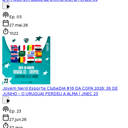
Ep.
05
27.mai.26
1h22
Jovem Nerd Esporte Clube
DIA #16 DA COPA 2026: 26 DE
JUNHO - O URUGUAI PERDEU A ALMA | JNEC 23
Ep.
23
27.jun.26
57 min