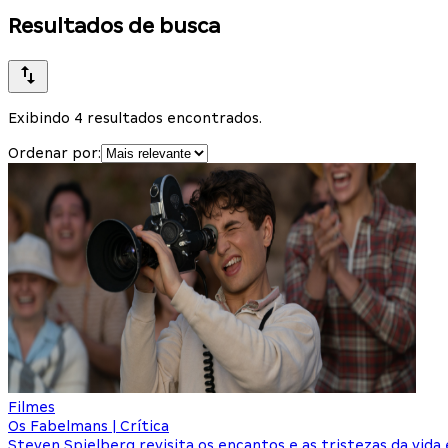
Resultados de busca
Exibindo 4 resultados encontrados.
Ordenar por:
Filmes
Os Fabelmans | Crítica
Steven Spielberg revisita os encantos e as tristezas da vid