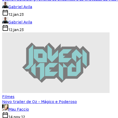
Gabriel Avila
12.jan.23
Gabriel Avila
12.jan.23
Filmes
Novo trailer de Oz - Mágico e Poderoso
Mau Faccio
14.nov.12