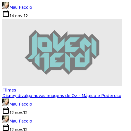
Mau Faccio
14.nov.12
Filmes
Disney divulga novas imagens de Oz - Mágico e Poderoso
Mau Faccio
12.nov.12
Mau Faccio
12.nov.12