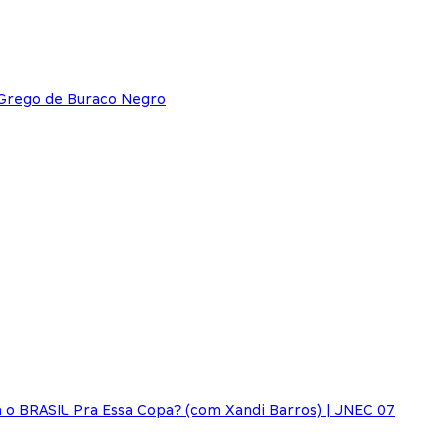
 Grego de Buraco Negro
o BRASIL Pra Essa Copa? (com Xandi Barros) | JNEC 07