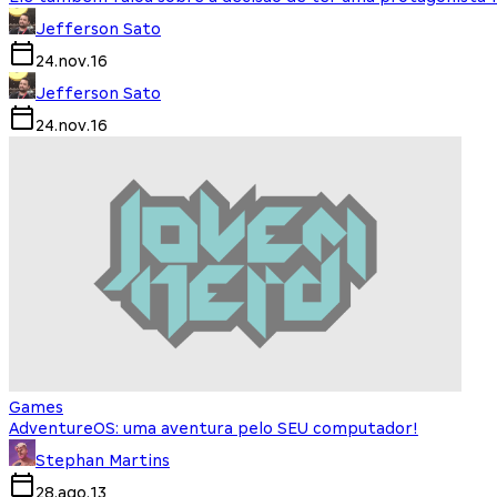
Jefferson Sato
24.nov.16
Jefferson Sato
24.nov.16
Games
AdventureOS: uma aventura pelo SEU computador!
Stephan Martins
28.ago.13