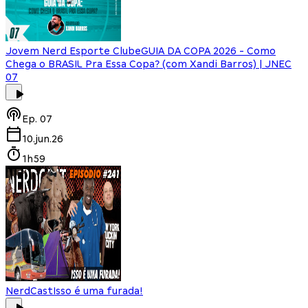
Jovem Nerd Esporte Clube
GUIA DA COPA 2026 - Como
Chega o BRASIL Pra Essa Copa? (com Xandi Barros) | JNEC
07
Ep.
07
10.jun.26
1h59
NerdCast
Isso é uma furada!