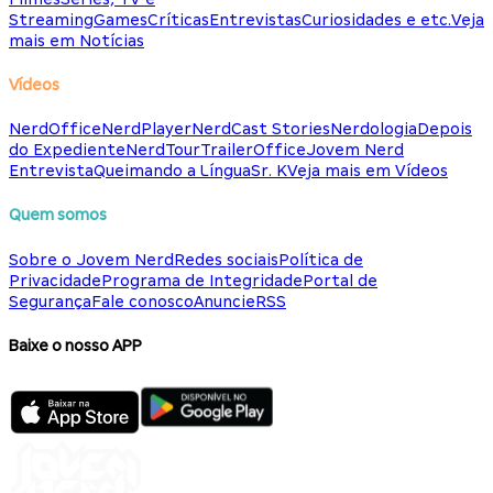
Streaming
Games
Críticas
Entrevistas
Curiosidades e etc.
Veja
mais em Notícias
Vídeos
NerdOffice
NerdPlayer
NerdCast Stories
Nerdologia
Depois
do Expediente
NerdTour
TrailerOffice
Jovem Nerd
Entrevista
Queimando a Língua
Sr. K
Veja mais em Vídeos
Quem somos
Sobre o Jovem Nerd
Redes sociais
Política de
Privacidade
Programa de Integridade
Portal de
Segurança
Fale conosco
Anuncie
RSS
Baixe o nosso APP