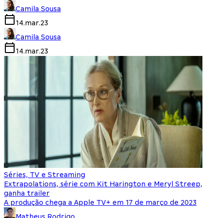
Camila Sousa
14.mar.23
Camila Sousa
14.mar.23
Séries, TV e Streaming
Extrapolations, série com Kit Harington e Meryl Streep,
ganha trailer
A produção chega a Apple TV+ em 17 de março de 2023
Matheus Rodrigo