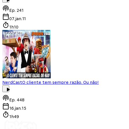
Ep.
241
07.jan.11
1h10
NerdCast
O cliente tem sempre razão. Ou não!
Ep.
448
16.jan.15
1h49