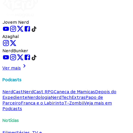
Jovem Nerd
Azaghal
NerdBunker
Ver mais
Podcasts
NerdCast
NerdCast RPG
Caneca de Mamicas
Depois do
Expediente
Nerdologia
NerdTech
Extras
Papo de
Parceiro
França e o Labirinto
T-Zombii
Veja mais em
Podcasts
Notícias
Filmes
Séries, TV e