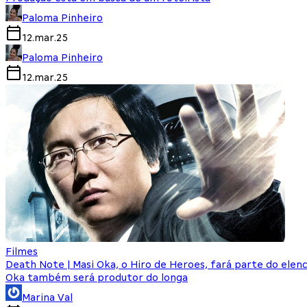
Paloma Pinheiro
12.mar.25
Paloma Pinheiro
12.mar.25
Filmes
Death Note | Masi Oka, o Hiro de Heroes, fará parte do elenc
Oka também será produtor do longa
Marina Val