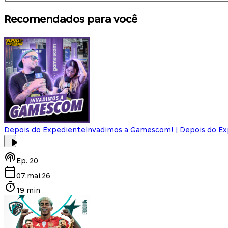
Recomendados para você
Depois do Expediente
Invadimos a Gamescom! | Depois do E
Ep.
20
07.mai.26
19 min