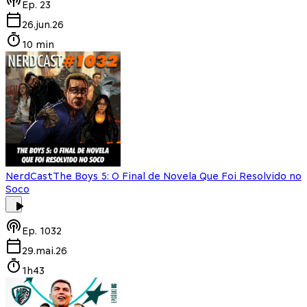
Ep.
23
26.jun.26
10 min
NerdCast
The Boys 5: O Final de Novela Que Foi Resolvido no
Soco
Ep.
1032
29.mai.26
1h43