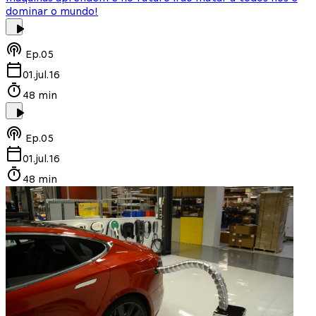
dominar o mundo!
Ep.
05
01.jul.16
48 min
Ep.
05
01.jul.16
48 min