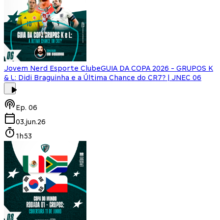
Jovem Nerd Esporte Clube
GUIA DA COPA 2026 - GRUPOS K
& L: Didi Braguinha e a Última Chance do CR7? | JNEC 06
Ep.
06
03.jun.26
1h53