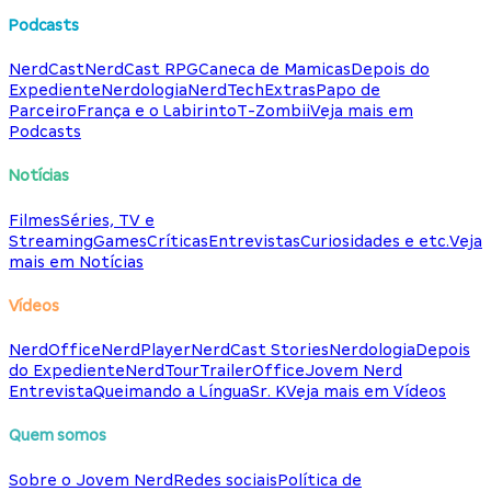
Podcasts
NerdCast
NerdCast RPG
Caneca de Mamicas
Depois do
Expediente
Nerdologia
NerdTech
Extras
Papo de
Parceiro
França e o Labirinto
T-Zombii
Veja mais em
Podcasts
Notícias
Filmes
Séries, TV e
Streaming
Games
Críticas
Entrevistas
Curiosidades e etc.
Veja
mais em Notícias
Vídeos
NerdOffice
NerdPlayer
NerdCast Stories
Nerdologia
Depois
do Expediente
NerdTour
TrailerOffice
Jovem Nerd
Entrevista
Queimando a Língua
Sr. K
Veja mais em Vídeos
Quem somos
Sobre o Jovem Nerd
Redes sociais
Política de