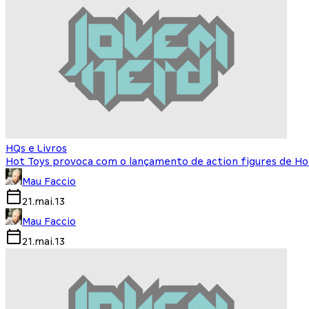
HQs e Livros
Hot Toys provoca com o lançamento de action figures de 
Mau Faccio
21.mai.13
Mau Faccio
21.mai.13