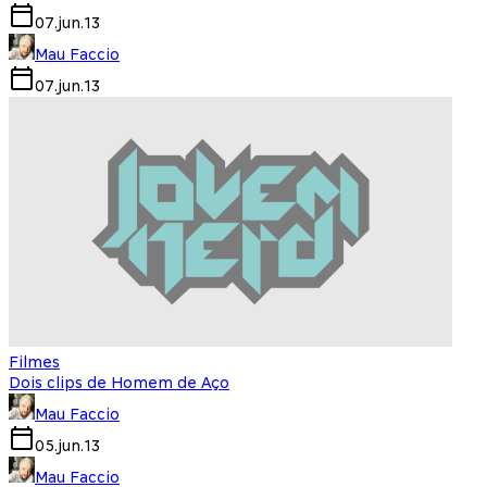
07.jun.13
Mau Faccio
07.jun.13
Filmes
Dois clips de Homem de Aço
Mau Faccio
05.jun.13
Mau Faccio