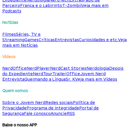
Expediente
Nerdologia
NerdTech
Extras
Papo de
Parceiro
França e o Labirinto
T-Zombii
Veja mais em
Podcasts
Notícias
Filmes
Séries, TV e
Streaming
Games
Críticas
Entrevistas
Curiosidades e etc.
Veja
mais em Notícias
Vídeos
NerdOffice
NerdPlayer
NerdCast Stories
Nerdologia
Depois
do Expediente
NerdTour
TrailerOffice
Jovem Nerd
Entrevista
Queimando a Língua
Sr. K
Veja mais em Vídeos
Quem somos
Sobre o Jovem Nerd
Redes sociais
Política de
Privacidade
Programa de Integridade
Portal de
Segurança
Fale conosco
Anuncie
RSS
Baixe o nosso APP