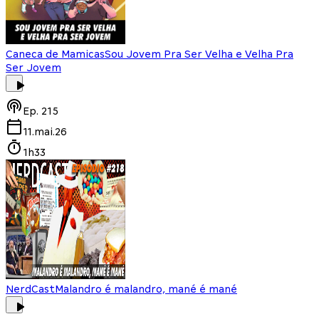
Caneca de Mamicas
Sou Jovem Pra Ser Velha e Velha Pra
Ser Jovem
Ep.
215
11.mai.26
1h33
NerdCast
Malandro é malandro, mané é mané