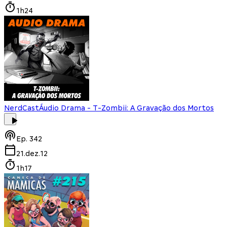
1h24
NerdCast
Áudio Drama - T-Zombii: A Gravação dos Mortos
Ep.
342
21.dez.12
1h17