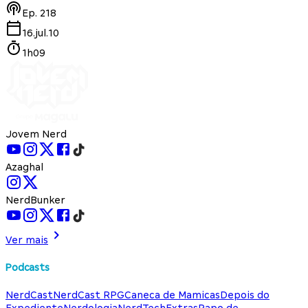
Ep.
218
16.jul.10
1h09
Jovem Nerd
Azaghal
NerdBunker
Ver mais
Podcasts
NerdCast
NerdCast RPG
Caneca de Mamicas
Depois do