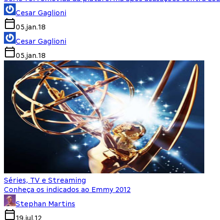
Cesar Gaglioni
05.jan.18
Cesar Gaglioni
05.jan.18
Séries, TV e Streaming
Conheça os indicados ao Emmy 2012
Stephan Martins
19.jul.12