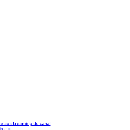
ie ao streaming do canal
s C.K.