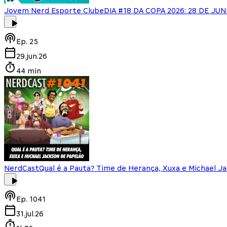
Jovem Nerd Esporte Clube
DIA #18 DA COPA 2026: 28 DE JUN
Ep.
25
29.jun.26
44 min
NerdCast
Qual é a Pauta? Time de Herança, Xuxa e Michael J
Ep.
1041
31.jul.26