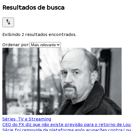
Resultados de busca
Exibindo 2 resultados encontrados.
Ordenar por:
Séries, TV e Streaming
CEO do FX diz que não existe previsão para o retorno de Lou
Série foi removida da plataforma após acusações contra Loui